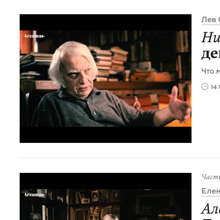
Лев 
Ни
де
Что 
14
Част
Елен
Ал