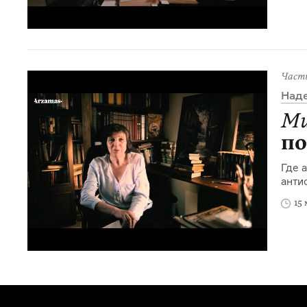
Част
Над
Ми
по
Где 
анти
15