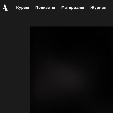
Курсы
Подкасты
Материалы
Журнал
События
Автор среди нас
Еврейский музей
Видеоистория русской культуры
Русское искусство XX века