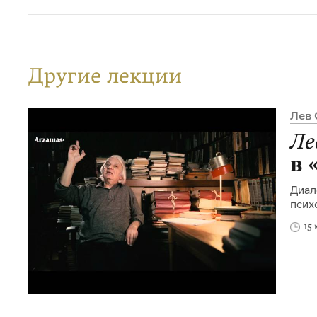
Другие лекции
Лев 
Ле
в 
Диал
псих
15