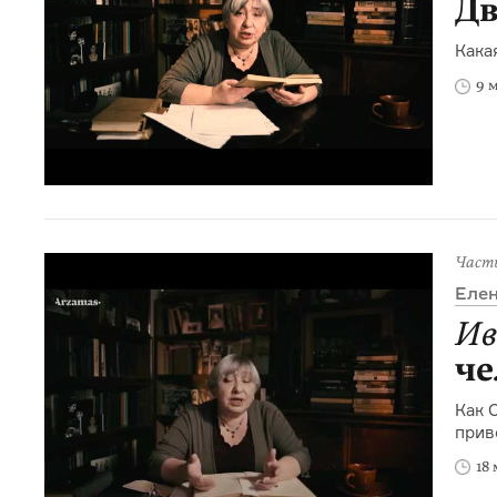
Дв
Кака
9 
Част
Елен
Ив
че
Как 
прив
18