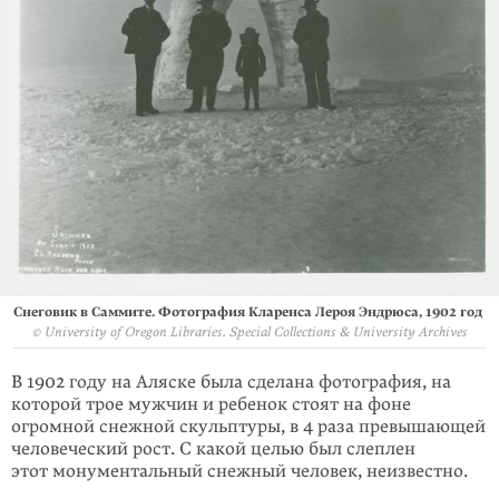
Снеговик в Саммите. Фотография Кларенса Лероя Эндрюса, 1902 год
© University of Oregon Libraries. Special Collections & University Archives
В 1902 году на Аляске была сделана фотография, на
которой трое мужчин и ребенок стоят на фоне
огромной снежной скульптуры, в 4 раза превышающей
человеческий рост. C какой целью был слеплен
этот монументальный снежный человек, неизвестно.