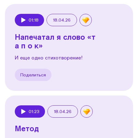
01:18
18.04.26
Play
Напечатал я слово «т
а п о к»
И еще одно стихотворение!
Поделиться
01:23
18.04.26
Play
Метод