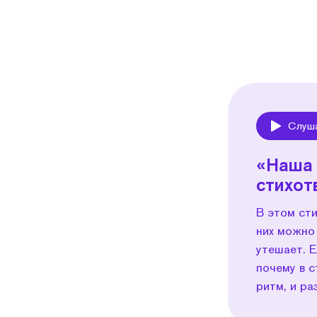
Слуш
Play
«Наша 
стихот
В этом сти
них можно 
утешает. Е
почему в с
ритм, и ра