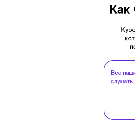
Как 
Курс
кот
п
Все наши
слушать