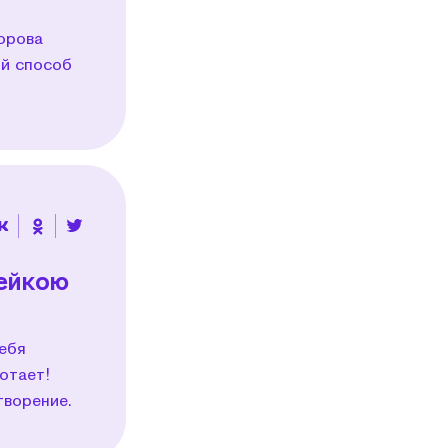
орова
ый способ
дейкою
себя
отает!
творение.