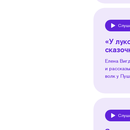
Слуш
Play
«У лук
сказоч
Елена Виг
и рассказы
волк у Пуш
Слуш
Play