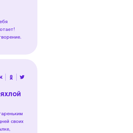
себя
отает!
творение.
ряхлой
тареньким
дней своих
ылке,