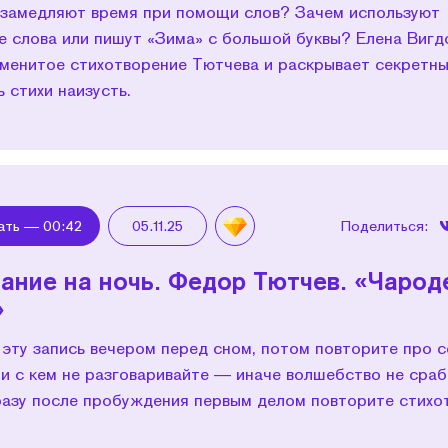
 замедляют время при помощи слов? Зачем используют
е слова или пишут «Зима» с большой буквы? Елена Вигд
аменитое стихотворение Тютчева и раскрывает секретн
ь стихи наизусть.
ать —
00:42
05.11.25
Поделиться:
ание на ночь. Федор Тютчев. «Чаро
»
 эту запись вечером перед сном, потом повторите про 
и с кем не разговаривайте — иначе волшебство не сраб
разу после пробуждения первым делом повторите стихо