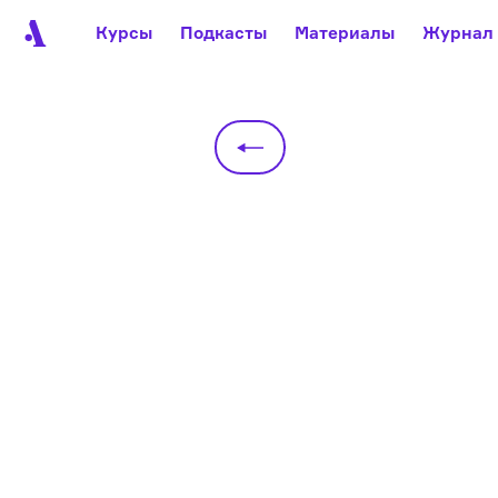
Курсы
Подкасты
Материалы
Журнал
Автор среди нас
Еврейски
Видеоистория русск
Русское 