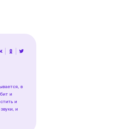
ывается, в
бит и
стить и
звуки, и