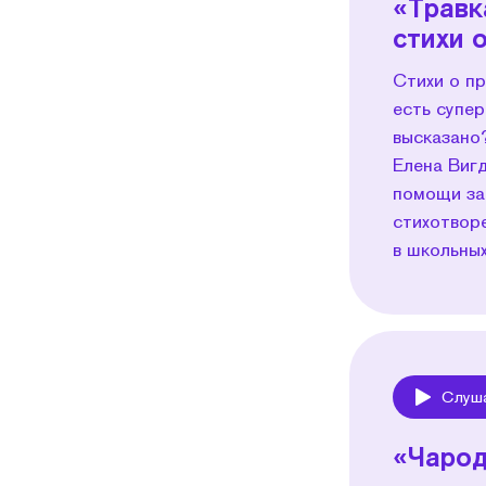
«Травк
стихи 
Стихи о пр
есть супе
высказано
Елена Вигд
помощи за
стихотвор
в школьных
Слуш
Play
«Чарод