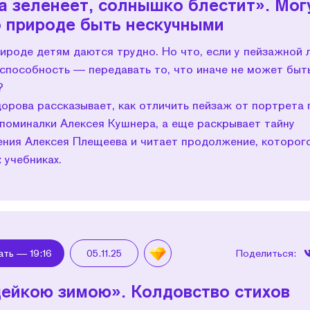
а зеленеет, солнышко блестит». Мог
о природе быть нескучными
ироде детям даются трудно. Но что, если у пейзажной 
рспособность — передавать то, что иначе не может быт
?
орова рассказывает, как отличить пейзаж от портрета 
поминалки Алексея Кушнера, а еще раскрывает тайну
ения Алексея Плещеева и читает продолжение, которог
 учебниках.
ать —
19:16
05.11.25
Поделиться:
ейкою зимою». Колдовство стихов