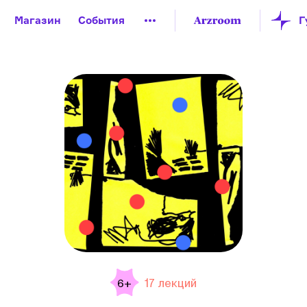
Магазин
События
й музей
Новая Третьяковка
Онлайн-университет
ой культуры
Русский язык от «гой еси» до «лол кек»
искусство XX века
Русская литература XX века
Детска
17 лекций
6+