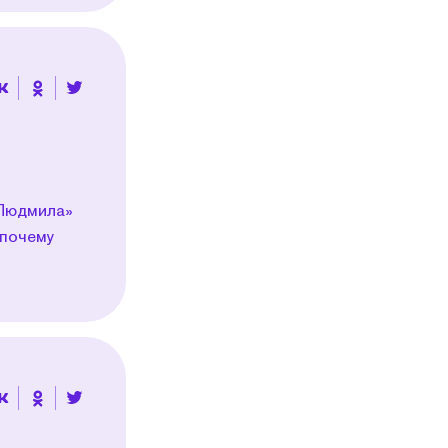
 Людмила»
 почему