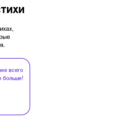
стихи
ихах,
орые
я.
нее всего
е больше!