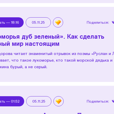
ать —
18:16
05.11.25
Поделиться:
оморья дуб зеленый». Как сделать
ный мир настоящим
дорова читает знаменитый отрывок из поэмы «Руслан и
вает, что такое лукоморье, кто такой морской дядька и
кина бурый, а не серый.
ать —
01:52
05.11.25
Поделиться: