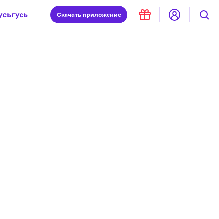
Скачать
приложение
Запад и Восток: история культур
Что такое античность
я комната