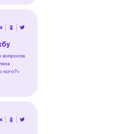
жбу
х вопросов
лена
о кого?»