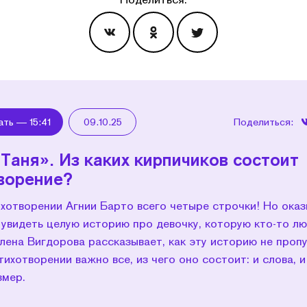
Эпизоды
ать —
15:41
09.10.25
Поделиться:
Таня». Из каких кирпичиков состоит
ворение?
хотворении Агнии Барто всего четыре строчки! Но оказ
увидеть целую историю про девочку, которую кто-то лю
лена Вигдорова рассказывает, как эту историю не пропу
тихотворении важно все, из чего оно состоит: и слова, и 
змер.