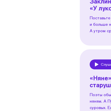
Заклин
«У лук
Поставьте
и больше н
А утром с
Слуш
Play
«Няне»
старуш
Поэты обы
няням. А 
суровых. Е