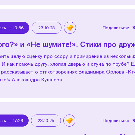
ать —
10:36
23.10.25
Поделиться:
ого?» и «Не шумите!». Стихи про дру
ить целую сценку про ссору и примирение из нескольки
 И как помочь другу, хлопая дверью и стуча по трубе? Е
 рассказывает о стихотворениях Владимира Орлова «Кт
ите!» Александра Кушнера.
ать —
17:26
23.10.25
Поделиться: