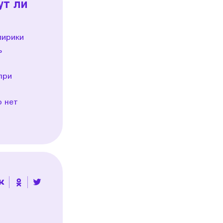
ут ли
лирики
ь
при
о нет