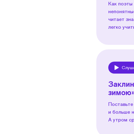
Как поэты
непонятны
читает зн
легко учит
Слуш
Play
Заклин
зимою
Поставьте
и больше н
А утром с