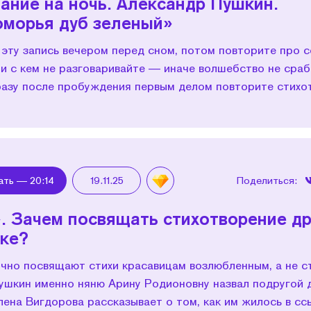
ание на ночь. Александр Пушкин.
оморья дуб зеленый»
 эту запись вечером перед сном, потом повторите про 
и с кем не разговаривайте — иначе волшебство не сраб
разу после пробуждения первым делом повторите стихо
ать —
20:14
19.11.25
Поделиться:
. Зачем посвящать стихотворение д
ке?
чно посвящают стихи красавицам возлюбленным, а не с
Пушкин именно няню Арину Родионовну назвал подругой 
лена Вигдорова рассказывает о том, как им жилось в сс