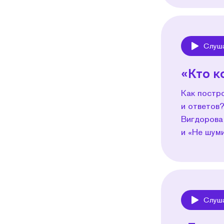
Слуш
Play
«Кто к
Как постро
и ответов?
Вигдорова
и «Не шум
Слуш
Play