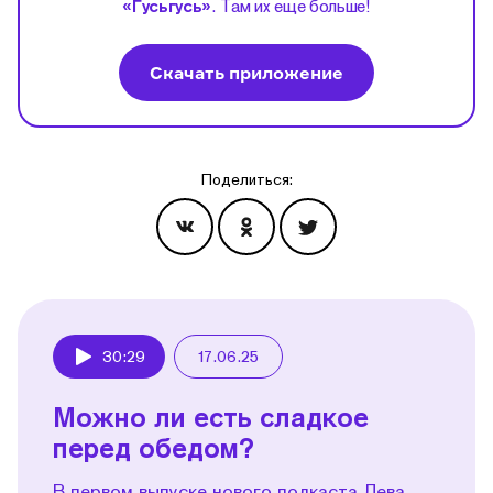
«Гусьгусь»
. Там их еще больше!
Скачать приложение
Поделиться:
Эпизоды
30:29
17.06.25
Play
Можно ли есть сладкое
перед обедом?
В первом выпуске нового подкаста Лева