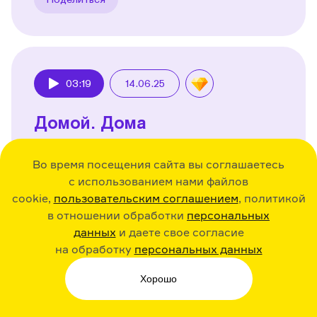
03:19
14.06.25
Play
Домой. Дома
00:00 Домой
Во время посещения сайта вы соглашаетесь
01:43 Дома
с использованием нами файлов
cookie,
пользовательским соглашением
, политикой
Поделиться
в отношении обработки
персональных
данных
и даете свое согласие
на обработку
персональных данных
Хорошо
Чтобы это послушать,
вам нужно подписаться на