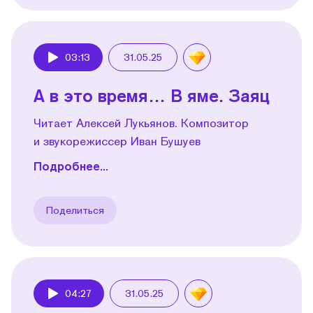
03:13
31.05.25
Play
А в это время… В яме. Заяц
Читает Алексей Лукьянов. Композитор
и звукорежиссер Иван Бушуев
Подробнее...
Поделиться
04:27
31.05.25
Play