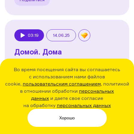
03:19
14.06.25
Play
Домой. Дома
00:00 Домой
Во время посещения сайта вы соглашаетесь
01:43 Дома
с использованием нами файлов
cookie,
пользовательским соглашением
, политикой
Поделиться
в отношении обработки
персональных
данных
и даете свое согласие
на обработку
персональных данных
Хорошо
Чтобы это послушать,
вам нужно подписаться на