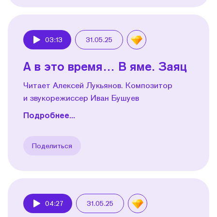
03:13
31.05.25
Play
А в это время… В яме. Заяц
Читает Алексей Лукьянов. Композитор
и звукорежиссер Иван Бушуев
Подробнее...
Поделиться
04:27
31.05.25
Play