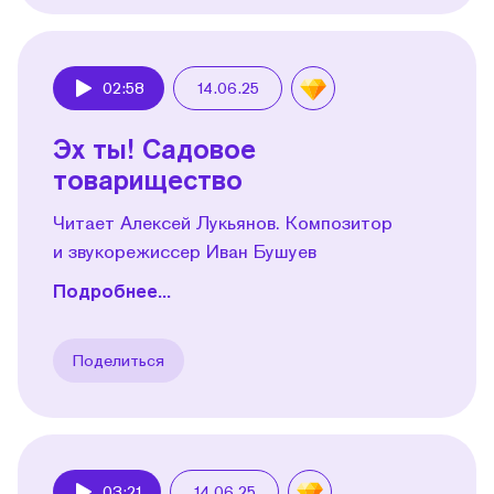
02:58
14.06.25
Play
Эх ты! Садовое
товарищество
Читает Алексей Лукьянов. Композитор
и звукорежиссер Иван Бушуев
Подробнее...
Поделиться
03:21
14.06.25