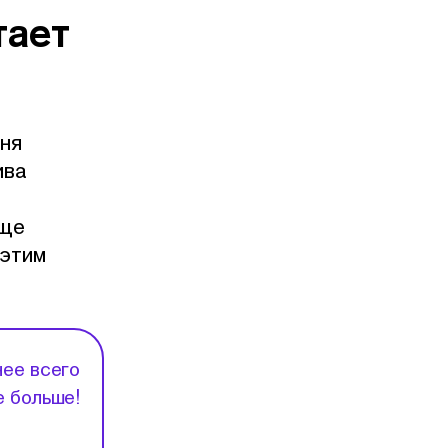
тает
Аня
ива
еще
 этим
нее всего
е больше!