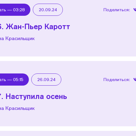
ать —
03:28
20.09.24
Поделиться:
6. Жан-Пьер Каротт
на Красильщик
ать —
05:15
26.09.24
Поделиться:
7. Наступила осень
на Красильщик