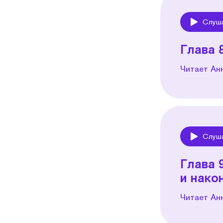
Слуш
Play
Глава 
Читает Ан
Слуш
Play
Глава 
и нако
Читает Ан