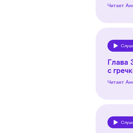
Читает Ан
Слуш
Play
Глава 
с греч
Читает Ан
Слуш
Play