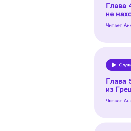
Глава 
не нах
Читает Ан
Слуш
Play
Глава 
из Гре
Читает Ан