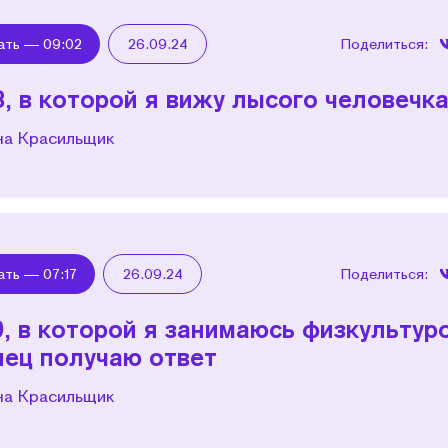
ать —
09:02
26.09.24
Поделиться:
8, в которой я вижу лысого человечк
на Красильщик
ать —
07:17
26.09.24
Поделиться:
9, в которой я занимаюсь физкультур
нец получаю ответ
на Красильщик