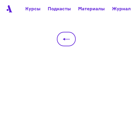
Курсы
Подкасты
Материалы
Журнал
Автор среди нас
Еврейски
Видеоистория русск
Русское 