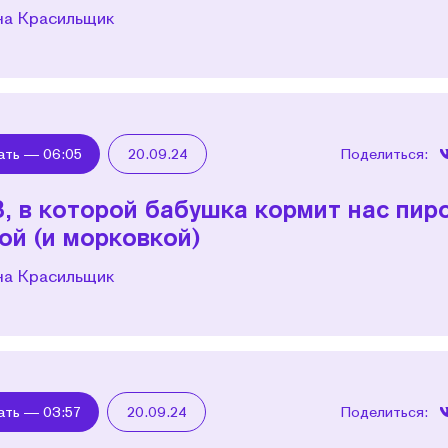
на Красильщик
ать —
06:05
20.09.24
Поделиться:
3, в которой бабушка кормит нас пир
кой (и морковкой)
на Красильщик
ать —
03:57
20.09.24
Поделиться: