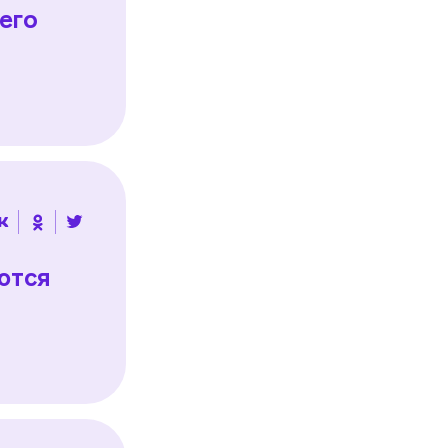
чего
ются