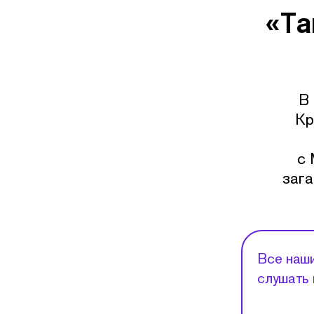
«Та
В 
Кр
с 
зага
Все наши
слушать