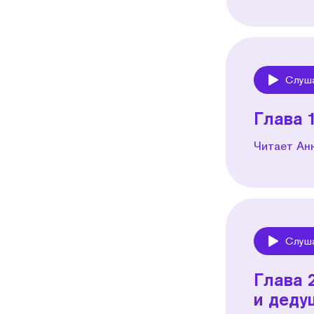
Слуш
Play
Глава 
Читает Ан
Слуш
Play
Глава 
и деду