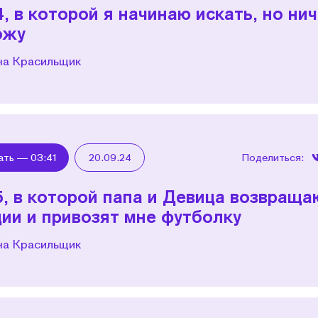
4, в которой я начинаю искать, но ни
ожу
на Красильщик
ать —
03:41
20.09.24
Поделиться:
5, в которой папа и Девица возвраща
ции и привозят мне футболку
на Красильщик