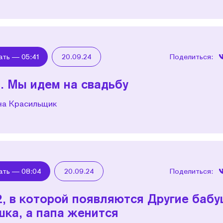
ать —
05:41
20.09.24
Поделиться:
1. Мы идем на свадьбу
на Красильщик
ать —
08:04
20.09.24
Поделиться:
2, в которой появляются Другие баб
шка, а папа женится