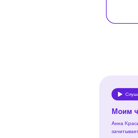
Слуш
Play
Моим 
Анна Краси
зачитывае