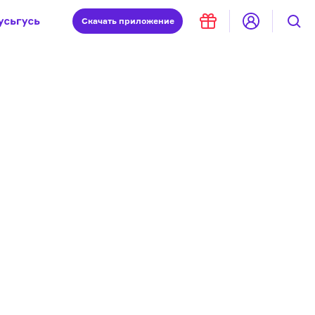
Скачать
приложение
Запад и Восток: история культур
Что такое античность
я комната