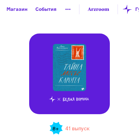
Магазин
События
й музей
Новая Третьяковка
Онлайн-университет
ой культуры
Русский язык от «гой еси» до «лол кек»
искусство XX века
Русская литература XX века
Детска
41 выпуск
8+