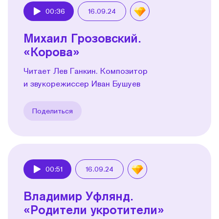
00:36
16.09.24
Play
Михаил Грозовский.
«Корова»
Читает Лев Ганкин. Композитор
и звукорежиссер Иван Бушуев
Поделиться
00:51
16.09.24
Play
Владимир Уфлянд.
«Родители укротители»