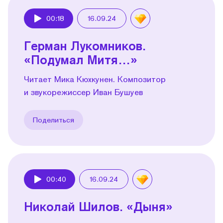
00:18
16.09.24
Play
Герман Лукомников.
«Подумал Митя…»
Читает Мика Кюхкунен. Композитор
и звукорежиссер Иван Бушуев
Поделиться
00:40
16.09.24
Play
Николай Шилов. «Дыня»