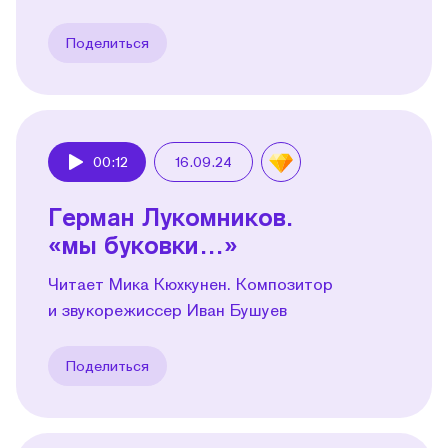
Поделиться
00:12
16.09.24
Play
Герман Лукомников.
«мы буковки…»
Читает Мика Кюхкунен. Композитор
и звукорежиссер Иван Бушуев
Поделиться