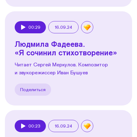
00:29
16.09.24
Play
Людмила Фадеева.
«Я сочинил стихотворение»
Читает Сергей Меркулов. Композитор
и звукорежиссер Иван Бушуев
Поделиться
00:23
16.09.24
Play