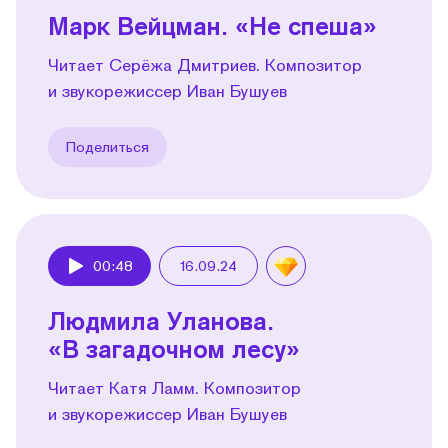
Марк Вейцман. «Не спеша»
Читает Серёжа Дмитриев. Композитор
и звукорежиссер Иван Бушуев
Поделиться
00:48
16.09.24
Play
Людмила Уланова.
«В загадочном лесу»
Читает Катя Ламм. Композитор
и звукорежиссер Иван Бушуев