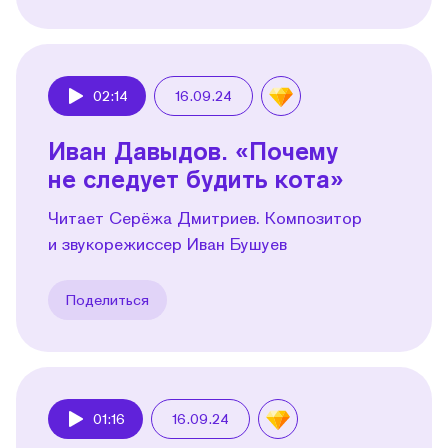
02:14
16.09.24
Play
Иван Давыдов. «Почему
не следует будить кота»
Читает Серёжа Дмитриев. Композитор
и звукорежиссер Иван Бушуев
Поделиться
01:16
16.09.24
Play