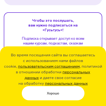
Чтобы это послушать,
вам нужно подписаться на
«Гусьгусь»!
Подписка открывает доступ ко всем
нашим курсам, подкастам, сказкам
и стихам, а еще — помогает нам
развивать приложение и запускать
Во время посещения сайта вы соглашаетесь
новые интересные проекты.
с использованием нами файлов
Стоимость подписки — 299 ₽ в месяц
cookie,
пользовательским соглашением
, политикой
или 1999 ₽ в год.
в отношении обработки
персональных
данных
и даете свое согласие
Купить
на обработку
персональных данных
Если у вас уже есть подписка,
Хорошо
нажмите
сюда