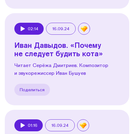
02:14
16.09.24
Play
Иван Давыдов. «Почему
не следует будить кота»
Читает Серёжа Дмитриев. Композитор
и звукорежиссер Иван Бушуев
Поделиться
01:16
16.09.24
Play