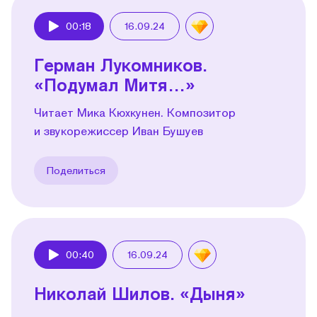
00:18
16.09.24
Play
Герман Лукомников.
«Подумал Митя…»
Читает Мика Кюхкунен. Композитор
и звукорежиссер Иван Бушуев
Поделиться
00:40
16.09.24
Play
Николай Шилов. «Дыня»