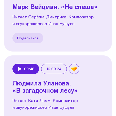
Марк Вейцман. «Не спеша»
Читает Серёжа Дмитриев. Композитор
и звукорежиссер Иван Бушуев
Поделиться
00:48
16.09.24
Play
Людмила Уланова.
«В загадочном лесу»
Читает Катя Ламм. Композитор
и звукорежиссер Иван Бушуев