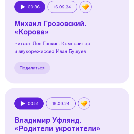
00:36
16.09.24
Play
Михаил Грозовский.
«Корова»
Читает Лев Ганкин. Композитор
и звукорежиссер Иван Бушуев
Поделиться
00:51
16.09.24
Play
Владимир Уфлянд.
«Родители укротители»