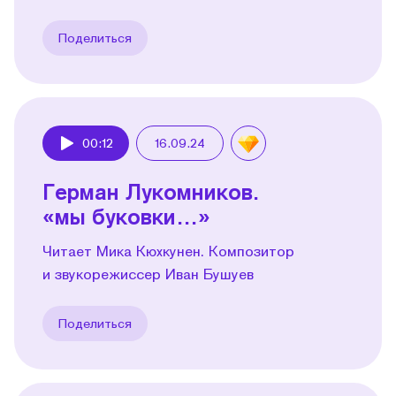
Поделиться
00:12
16.09.24
Play
Герман Лукомников.
«мы буковки…»
Читает Мика Кюхкунен. Композитор
и звукорежиссер Иван Бушуев
Поделиться