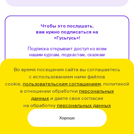
Чтобы это послушать,
вам нужно подписаться на
«Гусьгусь»!
Подписка открывает доступ ко всем
нашим курсам, подкастам, сказкам
и стихам, а еще — помогает нам
развивать приложение и запускать
Во время посещения сайта вы соглашаетесь
новые интересные проекты.
с использованием нами файлов
Стоимость подписки — 299 ₽ в месяц
cookie,
пользовательским соглашением
, политикой
или 1999 ₽ в год.
в отношении обработки
персональных
данных
и даете свое согласие
Купить
на обработку
персональных данных
Если у вас уже есть подписка,
Хорошо
нажмите
сюда