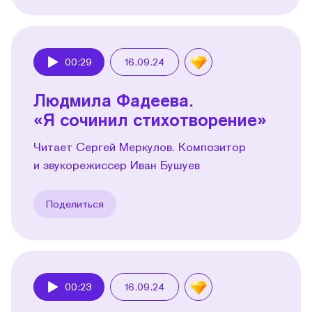
00:29
16.09.24
Play
Людмила Фадеева.
«Я сочинил стихотворение»
Читает Сергей Меркулов. Композитор
и звукорежиссер Иван Бушуев
Поделиться
00:23
16.09.24
Play