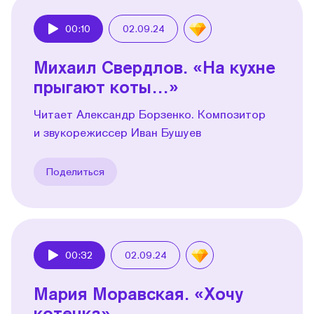
00:10
02.09.24
Play
Михаил Свердлов. «На кухне
прыгают коты…»
Читает Александр Борзенко. Композитор
и звукорежиссер Иван Бушуев
Поделиться
00:32
02.09.24
Play
Мария Моравская. «Хочу
котенка»