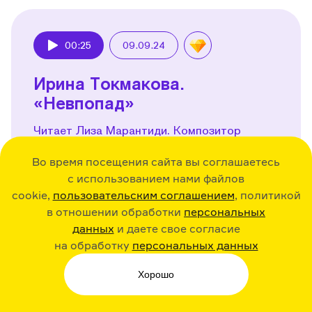
00:25
09.09.24
Play
Ирина Токмакова.
«Невпопад»
Читает Лиза Марантиди. Композитор
и звукорежиссер Иван Бушуев
Во время посещения сайта вы соглашаетесь
с использованием нами файлов
Поделиться
cookie,
пользовательским соглашением
, политикой
в отношении обработки
персональных
данных
и даете свое согласие
на обработку
персональных данных
00:31
09.09.24
Хорошо
Play
Ирина Токмакова. «Плим»