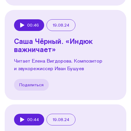
00:46
19.08.24
Play
Саша Чёрный. «Индюк
важничает»
Читает Елена Вигдорова. Композитор
и звукорежиссер Иван Бушуев
Поделиться
00:44
19.08.24
Play