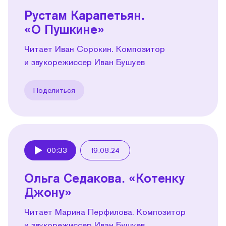
Рустам Карапетьян.
«О Пушкине»
Читает Иван Сорокин. Композитор
и звукорежиссер Иван Бушуев
Поделиться
00:33
19.08.24
Play
Ольга Седакова. «Котенку
Джону»
Читает Марина Перфилова. Композитор
и звукорежиссер Иван Бушуев