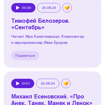
00:30
26.08.24
Play
Тимофей Белозеров.
«Сентябрь»
Читает Ира Калитеевская. Композитор
и звукорежиссер Иван Бушуев
Поделиться
01:07
26.08.24
Play
Михаил Есеновский. «Про
Анек, Танек, Манек и Ленок»