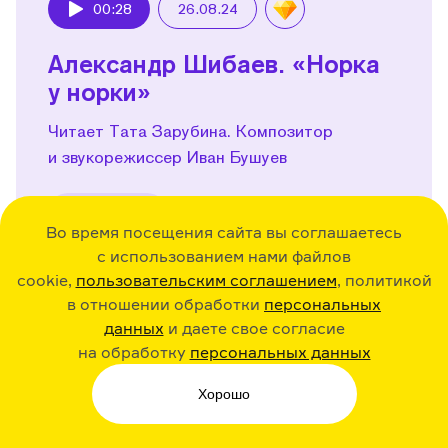
00:28
26.08.24
Play
Александр Шибаев. «Норка
у норки»
Читает Тата Зарубина. Композитор
и звукорежиссер Иван Бушуев
Поделиться
Во время посещения сайта вы соглашаетесь
с использованием нами файлов
cookie,
пользовательским соглашением
, политикой
в отношении обработки
персональных
данных
и даете свое согласие
00:42
26.08.24
Play
на обработку
персональных данных
Марина Гершенович. «Рисую
Хорошо
зиму»