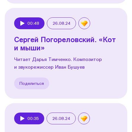
00:48
26.08.24
Play
Сергей Погореловский. «Кот
и мыши»
Читает Дарья Тимченко. Композитор
и звукорежиссер Иван Бушуев
Поделиться
00:35
26.08.24
Play