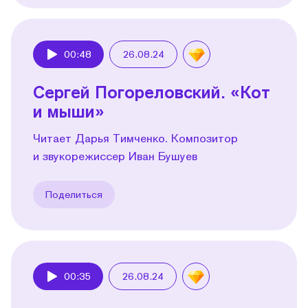
00:48
26.08.24
Play
Сергей Погореловский. «Кот
и мыши»
Читает Дарья Тимченко. Композитор
и звукорежиссер Иван Бушуев
Поделиться
00:35
26.08.24
Play