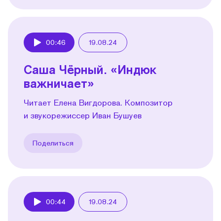
00:46
19.08.24
Play
Саша Чёрный. «Индюк
важничает»
Читает Елена Вигдорова. Композитор
и звукорежиссер Иван Бушуев
Поделиться
00:44
19.08.24
Play