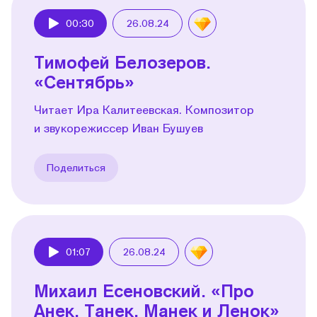
00:30
26.08.24
Play
Тимофей Белозеров.
«Сентябрь»
Читает Ира Калитеевская. Композитор
и звукорежиссер Иван Бушуев
Поделиться
01:07
26.08.24
Play
Михаил Есеновский. «Про
Анек, Танек, Манек и Ленок»