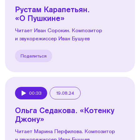
Рустам Карапетьян.
«О Пушкине»
Читает Иван Сорокин. Композитор
и звукорежиссер Иван Бушуев
Поделиться
00:33
19.08.24
Play
Ольга Седакова. «Котенку
Джону»
Читает Марина Перфилова. Композитор
и звукорежиссер Иван Бушуев