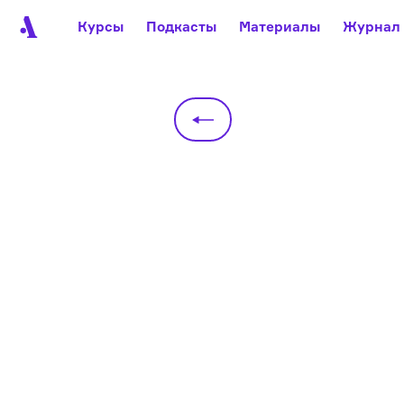
Курсы
Подкасты
Материалы
Журнал
Автор среди нас
Еврейски
Видеоистория русск
Русское 