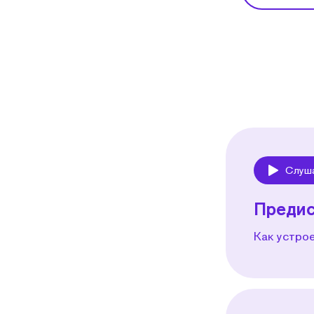
Слуш
Play
Предис
Как устрое