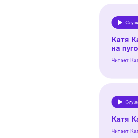
Слуш
Play
Катя К
на пуг
Читает Ка
Слуш
Play
Катя К
Читает Ка