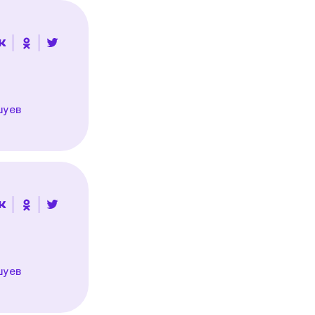
шуев
шуев