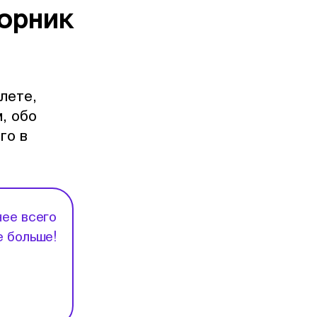
орник
лете,
, обо
го в
нее всего
е больше!