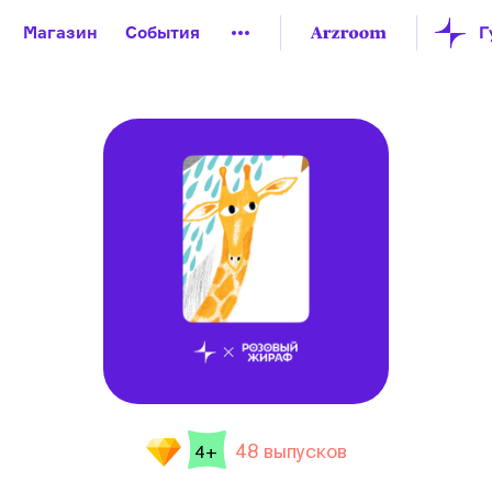
Магазин
События
й музей
Новая Третьяковка
Онлайн-университет
ой культуры
Русский язык от «гой еси» до «лол кек»
искусство XX века
Русская литература XX века
Детска
48 выпусков
4+