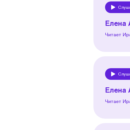
Слуш
Play
Елена 
Читает Ир
Слуш
Play
Елена 
Читает Ир