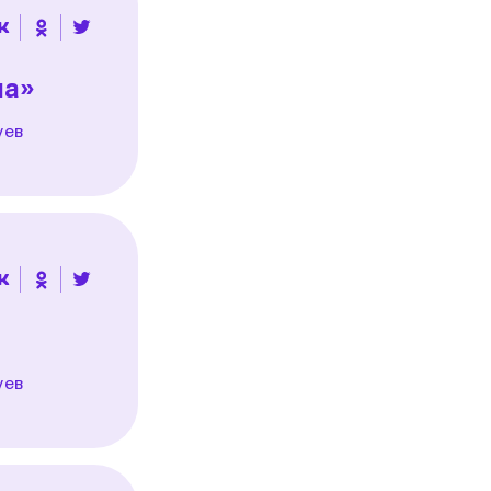
ча»
уев
уев