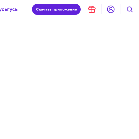
Скачать
приложение
Запад и Восток: история культур
Что такое античность
я комната