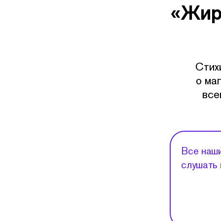
«Жир
Стих
о ма
все
Все наши
слушать