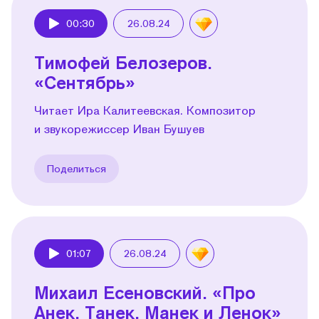
00:30
26.08.24
Play
Тимофей Белозеров.
«Сентябрь»
Читает Ира Калитеевская. Композитор
и звукорежиссер Иван Бушуев
Поделиться
01:07
26.08.24
Play
Михаил Есеновский. «Про
Анек, Танек, Манек и Ленок»