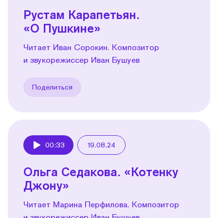
Рустам Карапетьян.
«О Пушкине»
Читает Иван Сорокин. Композитор
и звукорежиссер Иван Бушуев
Поделиться
00:33
19.08.24
Play
Ольга Седакова. «Котенку
Джону»
Читает Марина Перфилова. Композитор
и звукорежиссер Иван Бушуев