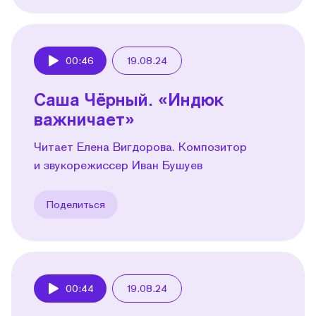
00:46
19.08.24
Play
Саша Чёрный. «Индюк
важничает»
Читает Елена Вигдорова. Композитор
и звукорежиссер Иван Бушуев
Поделиться
00:44
19.08.24
Play