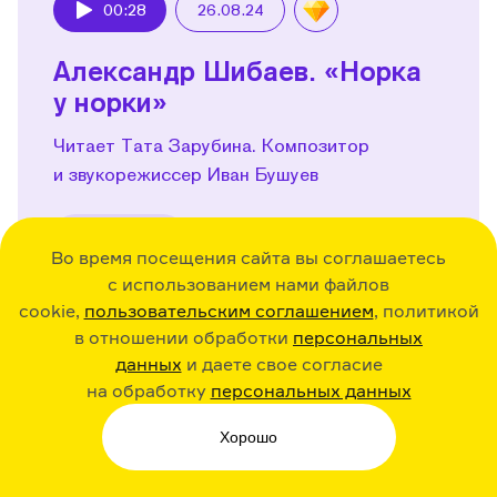
00:28
26.08.24
Play
Александр Шибаев. «Норка
у норки»
Читает Тата Зарубина. Композитор
и звукорежиссер Иван Бушуев
Поделиться
Во время посещения сайта вы соглашаетесь
с использованием нами файлов
cookie,
пользовательским соглашением
, политикой
в отношении обработки
персональных
данных
и даете свое согласие
00:42
26.08.24
Play
на обработку
персональных данных
Марина Гершенович. «Рисую
Хорошо
зиму»