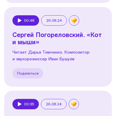
00:48
26.08.24
Play
Сергей Погореловский. «Кот
и мыши»
Читает Дарья Тимченко. Композитор
и звукорежиссер Иван Бушуев
Поделиться
00:35
26.08.24
Play