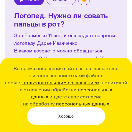
Play
Логопед. Нужно ли совать
пальцы в рот?
Зое Ерёменко 11 лет, и она задает вопросы
логопеду Дарье Иванченко.
В каком возрасте можно обращаться
к логопеду? Что сложного в звуке [р]?
Почему работа некоторых логопедов
Во время посещения сайта вы соглашаетесь
похожа на безумное веселье? Как сделать
с использованием нами файлов
«грибок» языком? Для чего логопеду
cookie,
пользовательским соглашением
, политикой
коктейльные палочки? И могут ли сами
в отношении обработки
персональных
логопеды без запинок произносить
данных
и даете свое согласие
на обработку
персональных данных
скороговорки?
Подробнее...
Хорошо