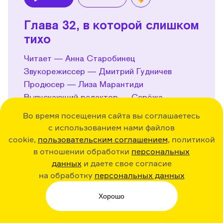
Play
Глава 32, в которой слишком
тихо
Читает — Анна Старобинец
Звукорежиссер — Дмитрий Гудничев
Продюсер — Лиза Марантиди
Выпускающий редактор — Серёжа
Дмитриев
Во время посещения сайта вы соглашаетесь
с использованием нами файлов
Поделиться
cookie,
пользовательским соглашением
, политикой
в отношении обработки
персональных
данных
и даете свое согласие
на обработку
персональных данных
10:33
08.10.22
Хорошо
Play