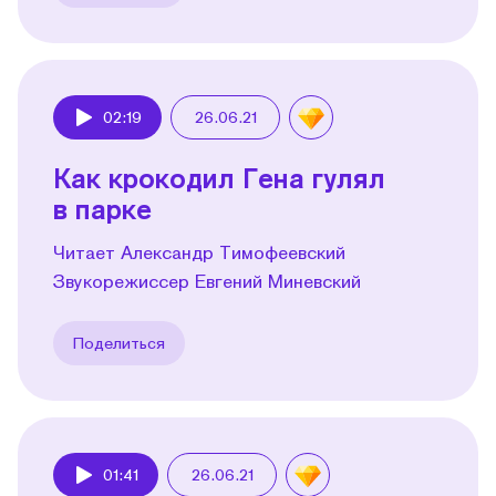
02:19
26.06.21
Play
Как крокодил Гена гулял
в парке
Читает Александр Тимофеевский
Звукорежиссер Евгений Миневский
Поделиться
01:41
26.06.21
Play