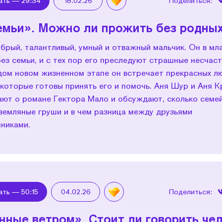
ать —
29:34
18.02.26
Поделиться:
емьи». Можно ли прожить без родны
брый, талантливый, умный и отважный мальчик. Он в мл
ез семьи, и с тех пор его преследуют страшные несчаст
дом новом жизненном этапе он встречает прекрасных л
, которые готовы принять его и помочь. Аня Шур и Аня 
ают о романе Гектора Мало и обсуждают, сколько семей
 земляные груши и в чем разница между друзьями
нниками.
ать —
50:15
04.02.26
Поделиться:
нные ветром». Стоит ли говорить чел