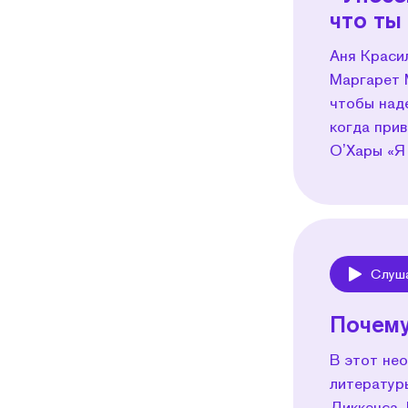
что ты
Аня Краси
Маргарет 
чтобы над
когда прив
ОʼХары «Я
Слуш
Play
Почему
В этот не
литератур
Диккенса. 