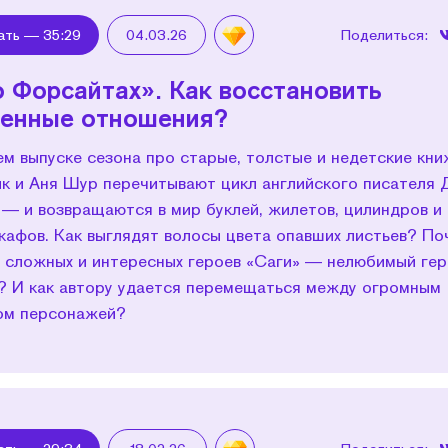
ать —
35:29
04.03.26
Поделиться:
о Форсайтах». Как восстановить
енные отношения?
м выпуске сезона про старые, толстые и недетские кни
к и Аня Шур перечитывают цикл английского писателя
 — и возвращаются в мир буклей, жилетов, цилиндров и
кафов. Как выглядят волосы цвета опавших листьев? По
х, сложных и интересных героев «Саги» — нелюбимый ге
? И как автору удается перемещаться между огромным
ом персонажей?