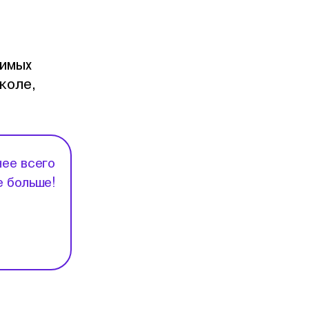
имых
коле,
нее всего
е больше!