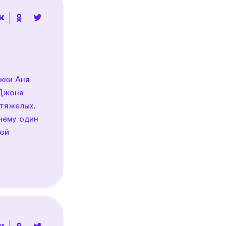
жки Аня
 Джона
 тяжелых,
чему один
рой