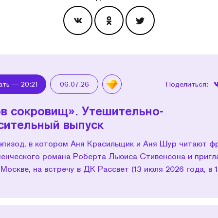
Эпизоды
ать —
20:21
06.07.26
Поделиться:
в сокровищ». Утешительно-
сительный выпуск
эпизод, в котором Аня Красильщик и Аня Шур читают ф
ченческого романа Роберта Льюиса Стивенсона и приг
в Москве, на встречу в ДК Рассвет (13 июля 2026 года, в 1