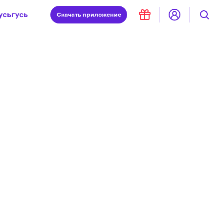
Скачать
приложение
Запад и Восток: история культур
Что такое античность
я комната