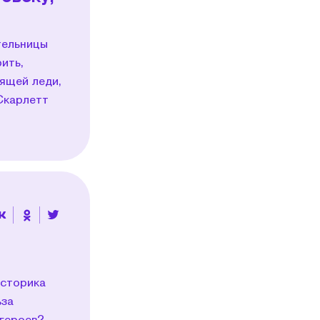
тельницы
ить,
ящей леди,
Скарлетт
историка
ьза
 героев?