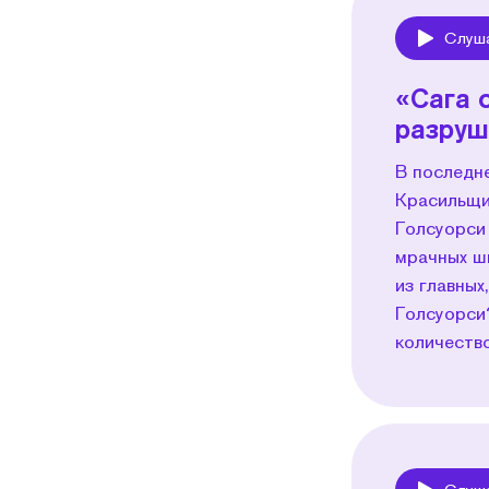
Слуш
Play
«Сага 
разруш
В последне
Красильщи
Голсуорси
мрачных ш
из главны
Голсуорси
количеств