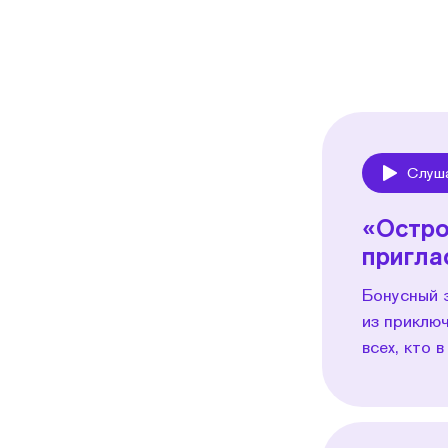
Слуш
Play
«Остро
пригла
Бонусный 
из приклю
всех, кто 