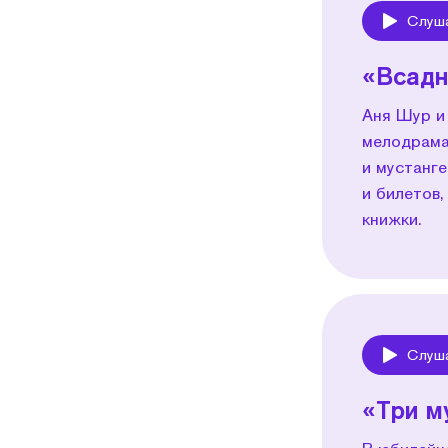
Слуш
Play
«Всадн
Аня Шур и
мелодрама
и мустанге
и билетов,
книжки.
Слуш
Play
«Три м