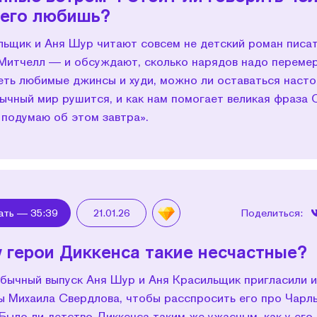
 его любишь?
льщик и Аня Шур читают совсем не детский роман писа
Митчелл — и обсуждают, сколько нарядов надо перемер
еть любимые джинсы и худи, можно ли оставаться насто
ычный мир рушится, и как нам помогает великая фраза 
 подумаю об этом завтра».
ать —
35:39
21.01.26
Поделиться:
 герои Диккенса такие несчастные?
обычный выпуск Аня Шур и Аня Красильщик пригласили 
ы Михаила Свердлова, чтобы расспросить его про Чарл
Было ли детство Диккенса таким же ужасным, как у его