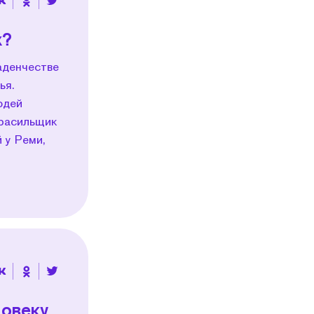
х?
аденчестве
ья.
юдей
Красильщик
 у Реми,
овеку,