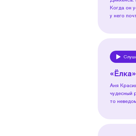
Когда он 
у него по
Слуш
Play
«Ёлка»
Аня Краси
чудесный р
то неведо