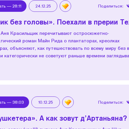
ать —
28:11
24.12.25
Поделиться:
ик без головы». Поехали в прерии Те
 Аня Красильщик перечитывают остросюжетно-
тический роман Майн Рида о плантаторах, креолках
рах, объясняют, как путешествовать по всему миру без 
 и категорически не советуют раньше времени заглядыва
ать —
38:03
10.12.25
Поделиться:
ушкетера». А как зовут д’Артаньяна?