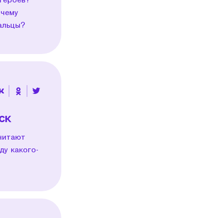
очему
дальцы?
ск
читают
ду какого-