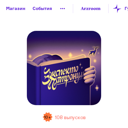
Магазин
События
й музей
Новая Третьяковка
Онлайн-университет
ой культуры
Русский язык от «гой еси» до «лол кек»
искусство XX века
Русская литература XX века
Детска
108 выпусков
10+