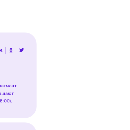
рагмент
лашают
8:00).