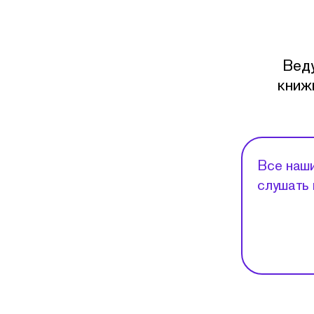
Вед
книж
Все наши
слушать