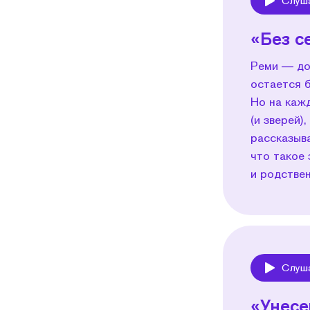
Слуш
Play
«Без с
Реми — до
остается б
Но на каж
(и зверей)
рассказыв
что такое
и родстве
Слуш
Play
«Унесе