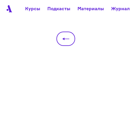
Курсы
Подкасты
Материалы
Журнал
Автор среди нас
Еврейски
Видеоистория русск
Русское 