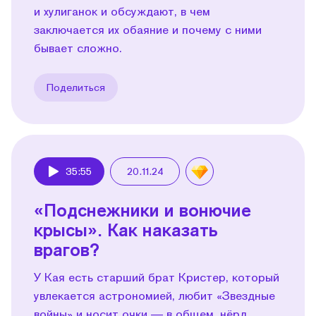
и хулиганок и обсуждают, в чем
заключается их обаяние и почему с ними
бывает сложно.
Поделиться
35:55
20.11.24
Play
«Подснежники и вонючие
крысы». Как наказать
врагов?
У Кая есть старший брат Кристер, который
увлекается астрономией, любит «Звездные
войны» и носит очки — в общем, нёрд.