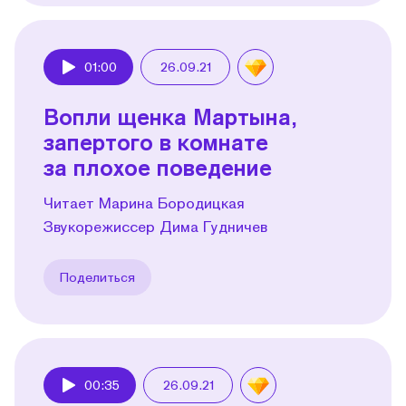
01:00
26.09.21
Play
Вопли щенка Мартына,
запертого в комнате
за плохое поведение
Читает Марина Бородицкая
Звукорежиссер Дима Гудничев
Поделиться
00:35
26.09.21
Play