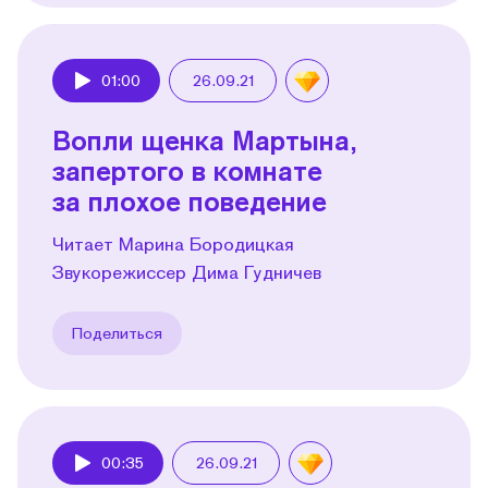
01:00
26.09.21
Play
Вопли щенка Мартына,
запертого в комнате
за плохое поведение
Читает Марина Бородицкая
Звукорежиссер Дима Гудничев
Поделиться
00:35
26.09.21
Play