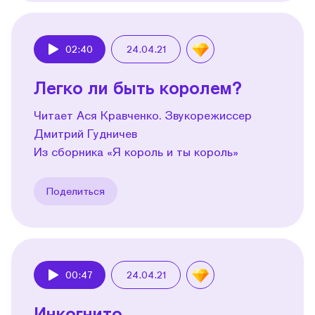
02:40
24.04.21
Play
Легко ли быть королем?
Читает Ася Кравченко. Звукорежиссер
Дмитрий Гудничев
Из сборника «Я король и ты король»
Поделиться
00:47
24.04.21
Play
Инкогнито