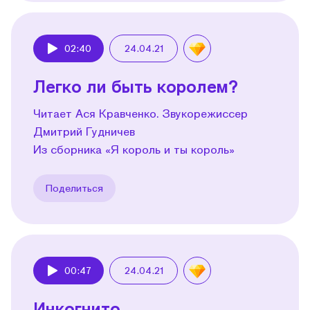
02:40
24.04.21
Play
Легко ли быть королем?
Читает Ася Кравченко. Звукорежиссер
Дмитрий Гудничев
Из сборника «Я король и ты король»
Поделиться
00:47
24.04.21
Play
Инкогнито