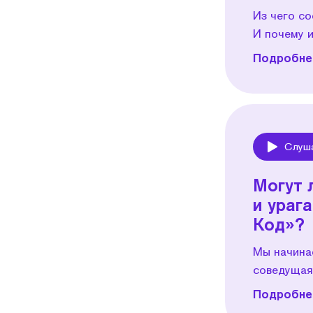
Из чего с
И почему и
Подробнее
Слуш
Play
Могут 
и ураг
Код»?
Мы начинае
соведущая
Подробнее