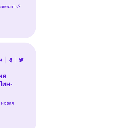
взвесить?
ия
Пин-
 новая