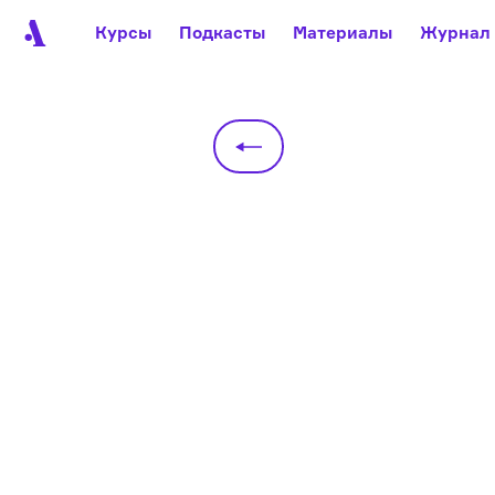
Курсы
Подкасты
Материалы
Журнал
Автор среди нас
Еврейски
Видеоистория русск
Русское 