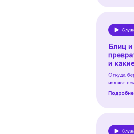
Слуш
Play
Блиц и
превра
и каки
Откуда бе
издают ле
Подробнее
Слуш