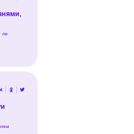
знями,
 ли
уи
ряки