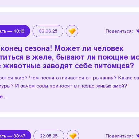
ать —
43:18
06.06.25
Поделиться:
 конец сезона! Может ли человек
титься в желе, бывают ли поющие м
е животные заводят себе питомцев?
рется жир? Чем песня отличается от рычания? Какие зв
муры? И зачем совы приносят в гнездо живых змей?
...
ать —
33:47
22.05.25
Поделиться: