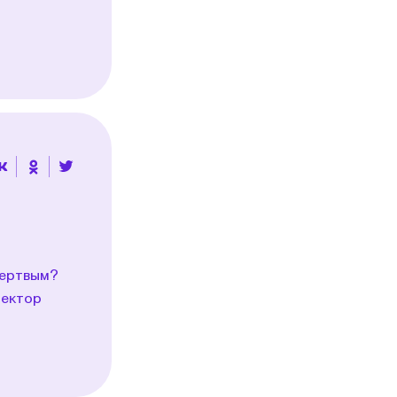
мертвым?
тектор