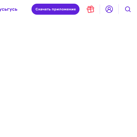
Скачать
приложение
Запад и Восток: история культур
Что такое античность
я комната