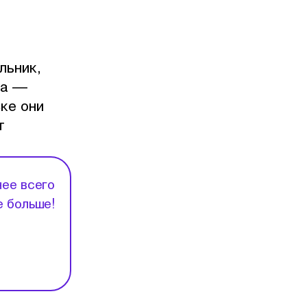
льник,
на —
ке они
т
нее всего
е больше!