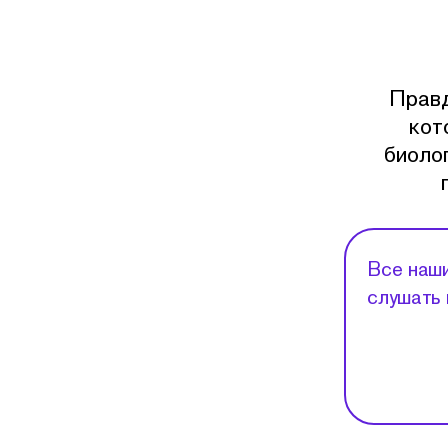
Правд
кот
биолог
Все наши
слушать