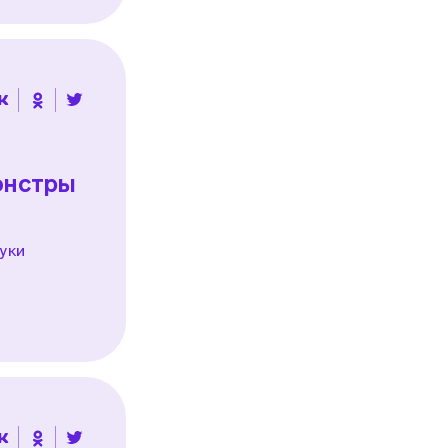
онстры
уки