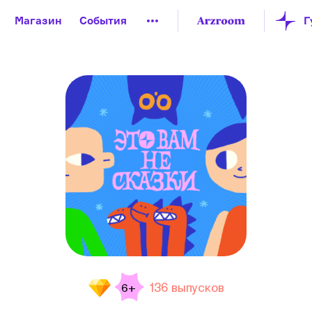
Магазин
События
й музей
Новая Третьяковка
Онлайн-университет
ой культуры
Русский язык от «гой еси» до «лол кек»
искусство XX века
Русская литература XX века
Детска
136 выпусков
6+