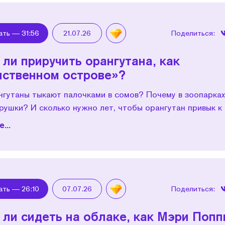
ать —
31:56
21.07.26
Поделиться:
ли приручить орангутана, как
нственном острове»?
нгутаны тыкают палочками в сомов? Почему в зоопарках
рушки? И сколько нужно лет, чтобы орангутан привык к
...
ать —
26:10
07.07.26
Поделиться:
ли сидеть на облаке, как Мэри Попп