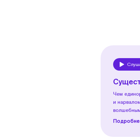
Слуш
Play
Сущест
Чем едино
и нарвалом
волшебным
Подробнее