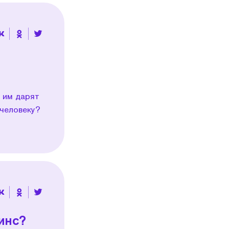
 им дарят
 человеку?
инс?