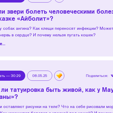
ли звери болеть человеческими боле
сказке «Айболит»?
 у собак ангина? Как клещи переносят инфекции? Может
червь в сердце? И почему нельзя пугать кошек?
...
ать —
30:29
08.05.25
Поделиться:
ли татуировка быть живой, как у Ма
аны»?
и оставляют рисунки на теле? Что на себе рисовали мо
 Как иммунитет борется с краской под кожей? И почему