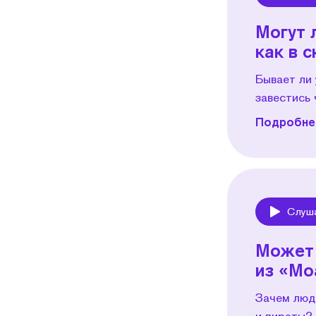
Play
Могут 
как в 
Бывает ли
завестись 
Подробнее
Слуш
Play
Может 
из «Мо
Зачем люд
и пираты?