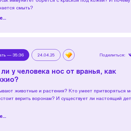
учается смыть?
...
ать —
35:36
24.04.25
Поделиться:
 ли у человека нос от вранья, как
ккио?
ывают животные и растения? Кто умеет притворяться 
 стоит верить воронам? И существует ли настоящий де
...