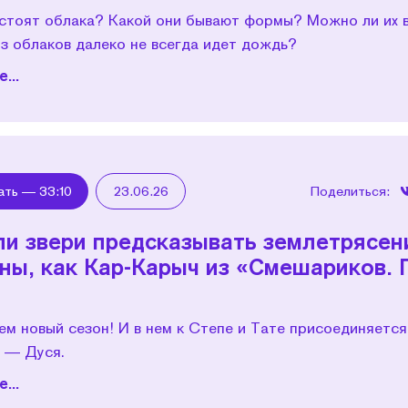
остоят облака? Какой они бывают формы? Можно ли их 
з облаков далеко не всегда идет дождь?
...
ать —
33:10
23.06.26
Поделиться:
ли звери предсказывать землетрясен
аны, как Кар-Карыч из «Смешариков. 
м новый сезон! И в нем к Степе и Тате присоединяется
 — Дуся.
...