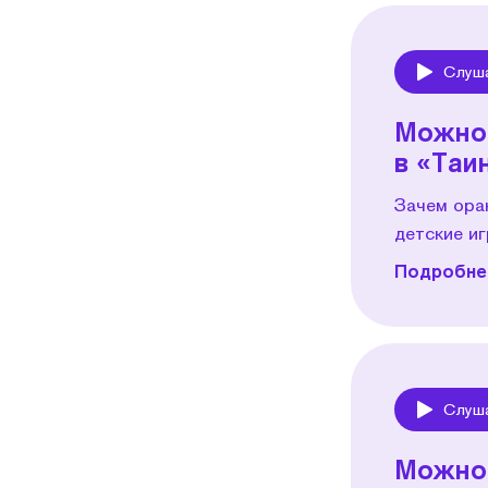
Слуш
Play
Можно 
в «Таи
Зачем ора
детские иг
Подробнее
Слуш
Play
Можно 