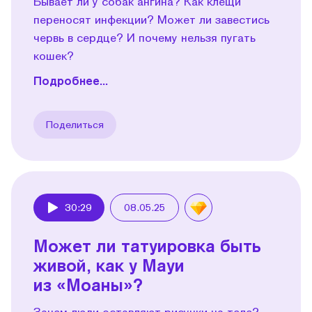
Бывает ли у собак ангина? Как клещи
переносят инфекции? Может ли завестись
червь в сердце? И почему нельзя пугать
кошек?
Подробнее...
Поделиться
30:29
08.05.25
Play
Может ли татуировка быть
живой, как у Мауи
из «Моаны»?
Зачем люди оставляют рисунки на теле?