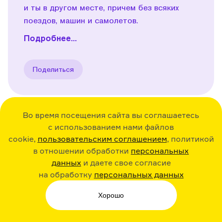
и ты в другом месте, причем без всяких
поездов, машин и самолетов.
Подробнее...
Поделиться
Во время посещения сайта вы соглашаетесь
с использованием нами файлов
31:20
02.11.23
Play
cookie,
пользовательским соглашением
, политикой
в отношении обработки
персональных
Новый сезон! Может ли
данных
и даете свое согласие
световой меч человека
на обработку
персональных данных
рассечь?
Хорошо
В новом сезоне мы решили ответить
на вопросы, связанные с физикой! И для