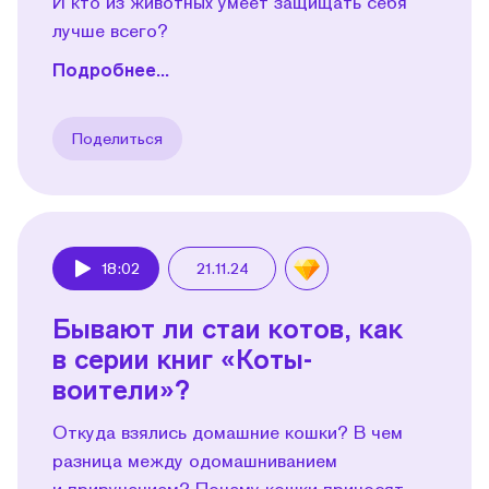
И кто из животных умеет защищать себя
лучше всего?
Подробнее...
Поделиться
18:02
21.11.24
Play
Бывают ли стаи котов, как
в серии книг «Коты-
воители»?
Откуда взялись домашние кошки? В чем
разница между одомашниванием
и приручением? Почему кошки приносят