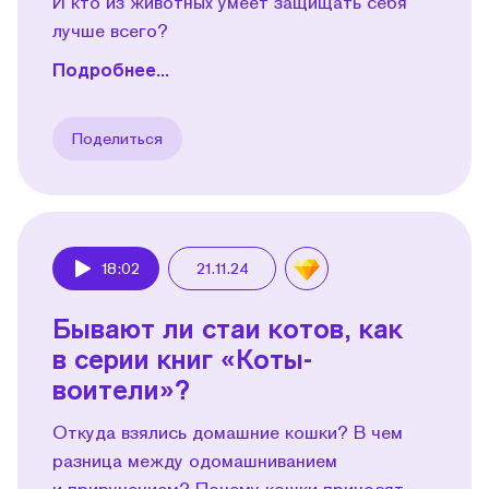
И кто из животных умеет защищать себя
лучше всего?
Подробнее...
Поделиться
18:02
21.11.24
Play
Бывают ли стаи котов, как
в серии книг «Коты-
воители»?
Откуда взялись домашние кошки? В чем
разница между одомашниванием
и приручением? Почему кошки приносят