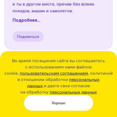
и ты в другом месте, причем без всяких
поездов, машин и самолетов.
Подробнее...
Поделиться
Во время посещения сайта вы соглашаетесь
с использованием нами файлов
31:20
02.11.23
Play
cookie,
пользовательским соглашением
, политикой
в отношении обработки
персональных
Новый сезон! Может ли
данных
и даете свое согласие
световой меч человека
на обработку
персональных данных
рассечь?
Хорошо
В новом сезоне мы решили ответить
на вопросы, связанные с физикой! И для