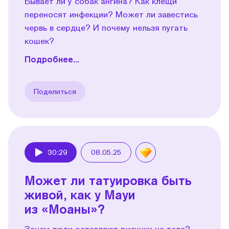
Бывает ли у собак ангина? Как клещи
переносят инфекции? Может ли завестись
червь в сердце? И почему нельзя пугать
кошек?
Подробнее...
Поделиться
30:29
08.05.25
Play
Может ли татуировка быть
живой, как у Мауи
из «Моаны»?
Зачем люди оставляют рисунки на теле?