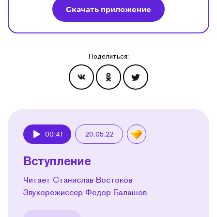
Скачать приложение
Поделиться:
Эпизоды
00:41
20.05.22
Play
Вступление
Читает Станислав Востоков
Звукорежиссер Федор Балашов