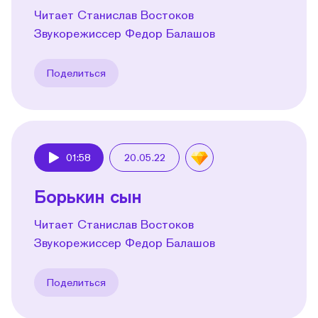
Читает Станислав Востоков
Звукорежиссер Федор Балашов
Поделиться
01:58
20.05.22
Play
Борькин сын
Читает Станислав Востоков
Звукорежиссер Федор Балашов
Поделиться