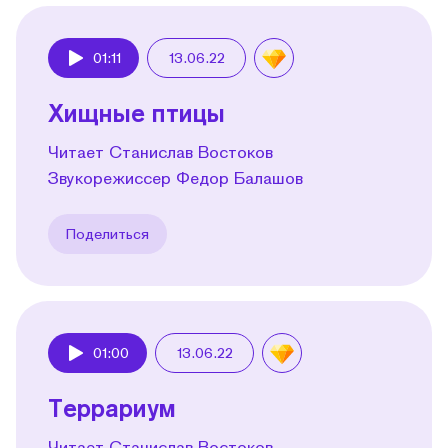
01:11
13.06.22
Play
Хищные птицы
Читает Станислав Востоков
Звукорежиссер Федор Балашов
Поделиться
01:00
13.06.22
Play
Террариум
Читает Станислав Востоков