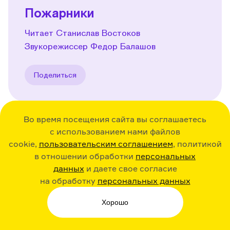
Пожарники
Читает Станислав Востоков
Звукорежиссер Федор Балашов
Поделиться
Во время посещения сайта вы соглашаетесь
с использованием нами файлов
01:55
15.11.22
Play
cookie,
пользовательским соглашением
, политикой
в отношении обработки
персональных
Обед
данных
и даете свое согласие
на обработку
персональных данных
Читает Станислав Востоков
Звукорежиссер Федор Балашов
Хорошо
Поделиться