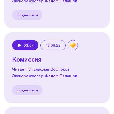
Звукорежиссер Федор Балашов
Поделиться
03:04
13.06.22
Play
Комиссия
Читает Станислав Востоков
Звукорежиссер Федор Балашов
Поделиться