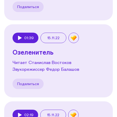
Поделиться
01:39
15.11.22
Play
Озеленитель
Читает Станислав Востоков
Звукорежиссер Федор Балашов
Поделиться
02:19
15.11.22