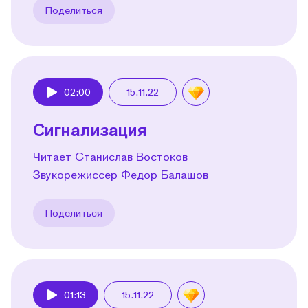
Поделиться
02:00
15.11.22
Play
Сигнализация
Читает Станислав Востоков
Звукорежиссер Федор Балашов
Поделиться
01:13
15.11.22
Play