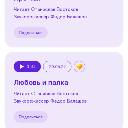
Читает Станислав Востоков
Звукорежиссер Федор Балашов
Поделиться
01:14
20.05.22
Play
Любовь и палка
Читает Станислав Востоков
Звукорежиссер Федор Балашов
Поделиться