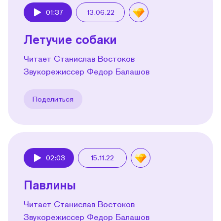
01:37
13.06.22
Play
Летучие собаки
Читает Станислав Востоков
Звукорежиссер Федор Балашов
Поделиться
02:03
15.11.22
Play
Павлины
Читает Станислав Востоков
Звукорежиссер Федор Балашов