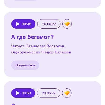
00:48
20.05.22
Play
А где бегемот?
Читает Станислав Востоков
Звукорежиссер Федор Балашов
Поделиться
00:53
20.05.22
Play