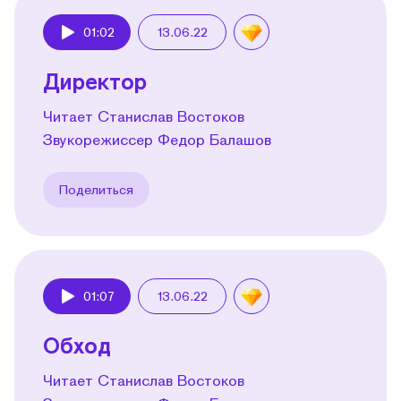
01:02
13.06.22
Play
Директор
Читает Станислав Востоков
Звукорежиссер Федор Балашов
Поделиться
01:07
13.06.22
Play
Обход
Читает Станислав Востоков