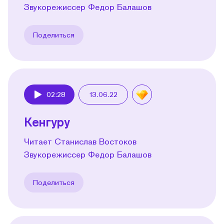
Звукорежиссер Федор Балашов
Поделиться
02:28
13.06.22
Play
Кенгуру
Читает Станислав Востоков
Звукорежиссер Федор Балашов
Поделиться