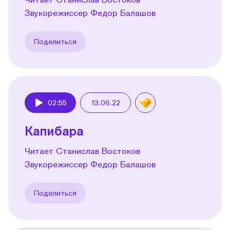
Звукорежиссер Федор Балашов
Поделиться
02:55
13.06.22
Play
Капибара
Читает Станислав Востоков
Звукорежиссер Федор Балашов
Поделиться