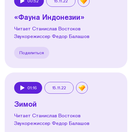
00:52
15.11.22
Play
«Фауна Индонезии»
Читает Станислав Востоков
Звукорежиссер Федор Балашов
Поделиться
01:16
15.11.22
Play
Зимой
Читает Станислав Востоков
Звукорежиссер Федор Балашов