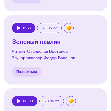
01:21
20.05.22
Play
Зеленый павлин
Читает Станислав Востоков
Звукорежиссер Федор Балашов
Поделиться
00:38
20.05.22
Play