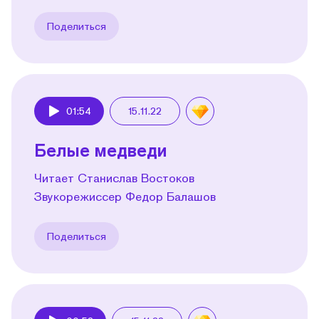
Поделиться
01:54
15.11.22
Play
Белые медведи
Читает Станислав Востоков
Звукорежиссер Федор Балашов
Поделиться