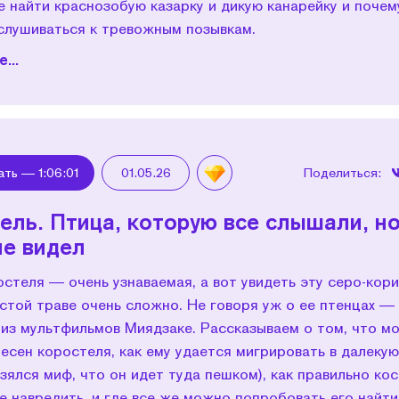
де найти краснозобую казарку и дикую канарейку и почем
слушиваться к тревожным позывкам.
...
ать —
1:06:01
01.05.26
Поделиться:
ель. Птица, которую все слышали, но
не видел
стеля — очень узнаваемая, а вот увидеть эту серо-кор
устой траве очень сложно. Не говоря уж о ее птенцах —
 из мультфильмов Миядзаке. Рассказываем о том, что м
песен коростеля, как ему удается мигрировать в далеку
взялся миф, что он идет туда пешком), как правильно кос
е навредить, и где все же можно попробовать его найти