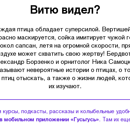
Витю видел?
ждая птица обладает суперсилой. Вертише
расно маскируется, сойка имитирует чужой г
сокол сапсан, летя на огромной скорости, пр
оздухе может схватить свою жертву! Бердво
ександр Борзенко и орнитолог Ника Самоц
азывают невероятные истории о птицах, о то
 птиц отыскать, а также о жизни людей, ко
их изучают.
 курсы, подкасты, рассказы и колыбельные удоб
в мобильном приложении «Гусьгусь»
. Там их ещ