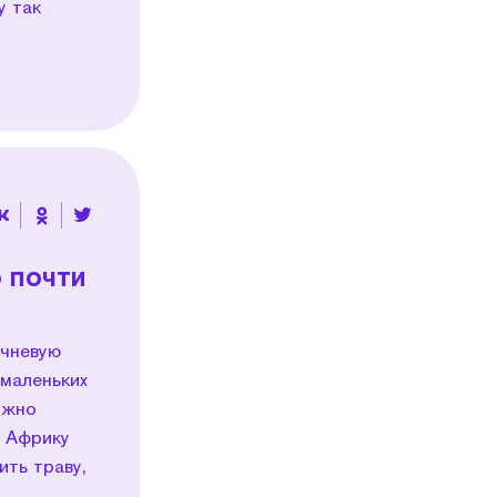
у так
 почти
ичневую
 маленьких
ожно
ю Африку
ить траву,
.