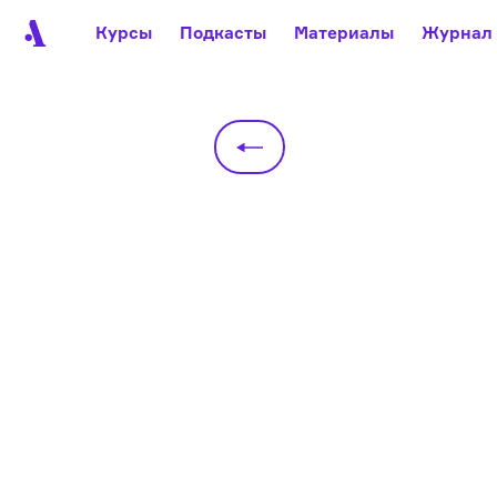
Курсы
Подкасты
Материалы
Журнал
Автор среди нас
Еврейски
Видеоистория русск
Русское 