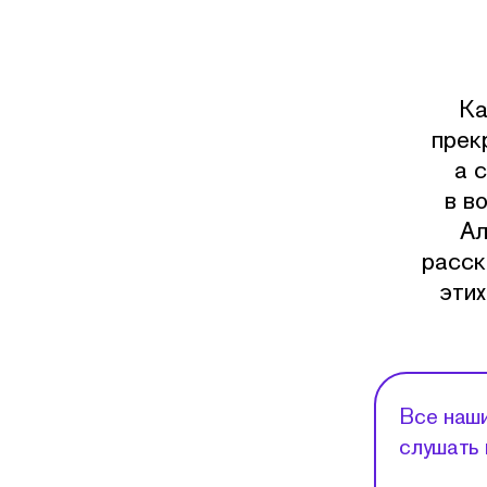
Ка
прек
а 
в в
Ал
расск
этих
Все наши
слушать