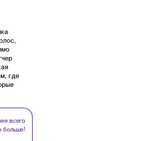
йка
олос,
ямо
тчер
кая
м, где
торые
нее всего
е больше!