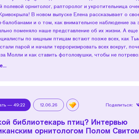
й полевой орнитолог, рапторолог и укротительница оче
Кривокрыла! В новом выпуске Елена рассказывает о сво
-балобанами и о том, как внимательное наблюдение за 
льно поменяло наше представление об их жизни. А еще 
ециалисты по хищным птицам встают позже всех, как Ть
стали парой и начали терроризировать всех вокруг, поч
за Молли и как ставить фотоловушки, чтобы не потрево
...
ать —
49:22
12.06.26
Поделиться:
кой библиотекарь птиц? Интервью
иканским орнитологом Полом Свито