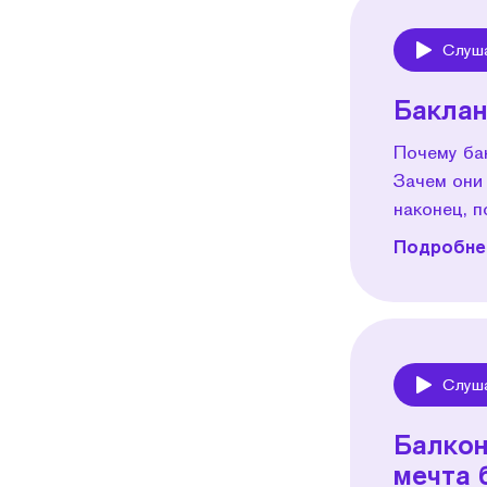
Слуш
Play
Баклан
Почему ба
Зачем они 
наконец, п
Подробнее
Слуш
Play
Балкон
мечта 