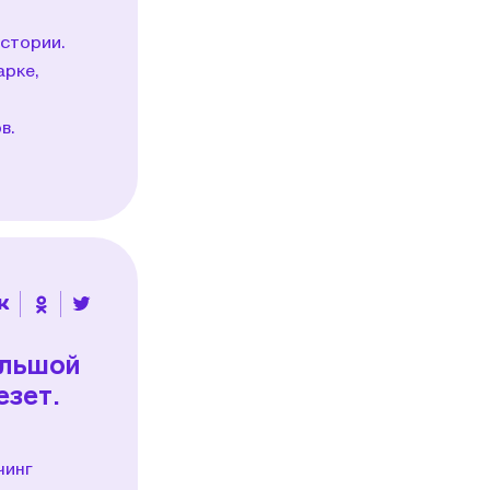
стории.
арке,
в.
ольшой
езет.
чинг