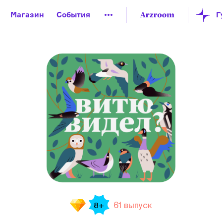
Магазин
События
й музей
Новая Третьяковка
Онлайн-университет
ой культуры
Русский язык от «гой еси» до «лол кек»
искусство XX века
Русская литература XX века
Детска
61 выпуск
8+