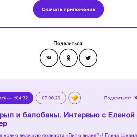
Скачать приложение
Поделиться:
Эпизоды
ать —
1:04:32
07.08.26
Поделиться:
рыл и балобаны. Интервью с Еленой
ер
е новую ведущую подкаста «Витю видел?»! Елена Шнай