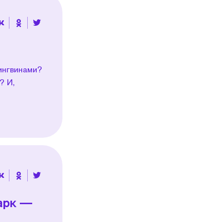
ингвинами?
? И,
арк —