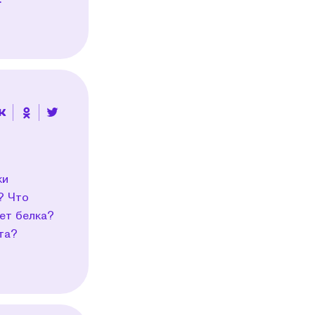
ки
? Что
ет белка?
та?