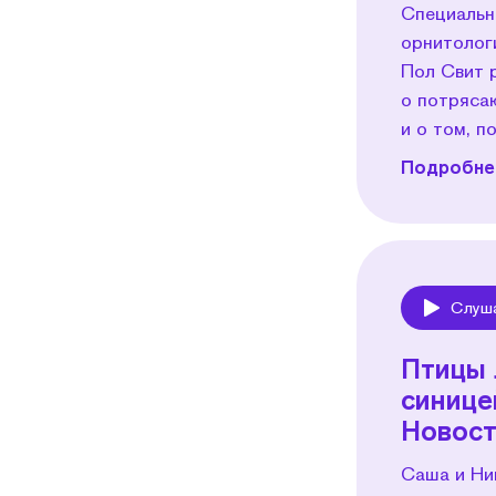
Специальн
орнитолог
Пол Свит р
о потряса
и о том, п
Подробнее
Слуш
Play
Птицы 
синице
Новост
Саша и Ник