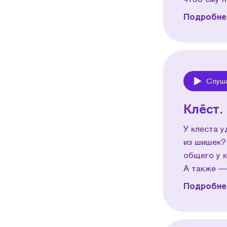
Подробнее
Слуш
Play
Клёст.
У клеста у
из шишек?
общего у 
А также —
Подробнее