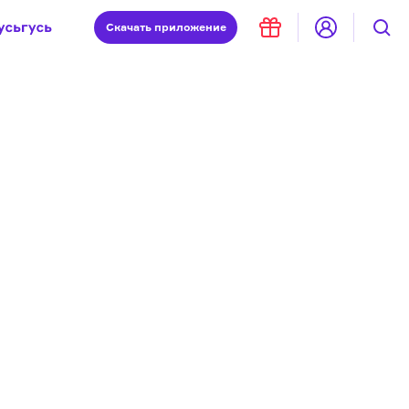
Скачать
приложение
Запад и Восток: история культур
Что такое античность
я комната