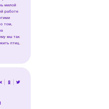
нь милой
ей работе
этими
о том,
ма
ему мы так
жить птиц.
м