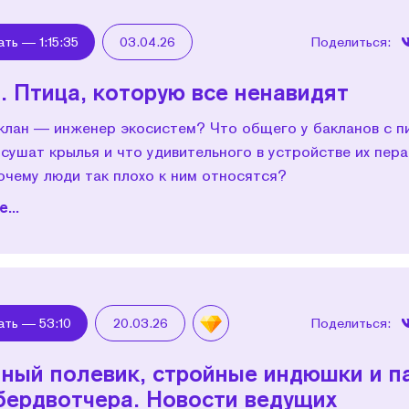
ать —
1:15:35
03.04.26
Поделиться:
. Птица, которую все ненавидят
клан — инженер экосистем? Что общего у бакланов с п
сушат крылья и что удивительного в устройстве их пера
очему люди так плохо к ним относятся?
...
ать —
53:10
20.03.26
Поделиться:
ный полевик, стройные индюшки и п
бердвотчера. Новости ведущих