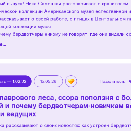
ый выпуск! Ника Самоцкая разговаривает с хранителем
ической коллекции Американского музея естественной и
ассказывает о своей работе, о птицах в Центральном п
ющей коллекции музея
очему бердвотчеры никому не говорят, где они видели со
...
ать —
1:02:32
15.05.26
Поделиться:
лаврового леса, ссора поползня с б
й и почему бердвотчерам-новичкам в
и ведущих
а рассказывают о своих новостях: как устроен бердвот