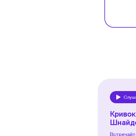
Слуш
Play
Кривок
Шнайд
Встречайт