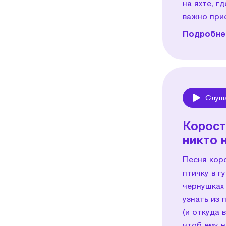
на яхте, г
важно при
Подробнее
Слуш
Play
Корост
никто 
Песня коро
птичку в г
чернушках
узнать из 
(и откуда 
чтоб ему н