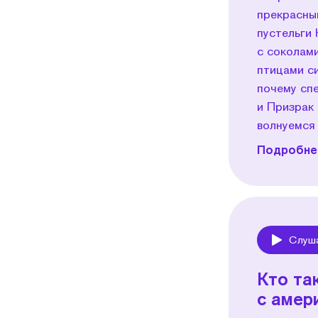
прекрасны
пустельги 
с соколами
птицами си
почему сп
и Призрак 
волнуемся 
Подробнее
Слуш
Play
Кто та
с амер