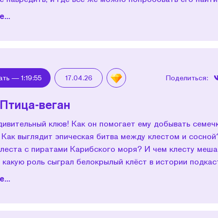
...
ать —
1:19:55
17.04.26
Поделиться:
 Птица-веган
дивительный клюв! Как он помогает ему добывать семеч
 Как выглядит эпическая битва между клестом и сосной
клеста с пиратами Карибского моря? И чем клесту меша
 какую роль сыграл белокрылый клёст в истории подкас
...