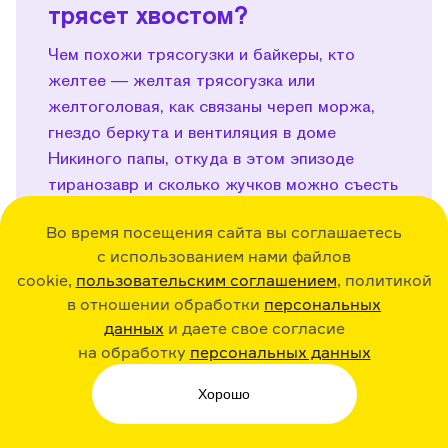
трясет хвостом?
Чем похожи трясогузки и байкеры, кто
желтее — желтая трясогузка или
желтоголовая, как связаны череп моржа,
гнездо беркута и вентиляция в доме
Никиного папы, откуда в этом эпизоде
тиранозавр и сколько жучков можно съесть
за минуту без ложки.
Во время посещения сайта вы соглашаетесь
Подробнее...
с использованием нами файлов
cookie,
пользовательским соглашением
, политикой
в отношении обработки
персональных
Поделиться
данных
и даете свое согласие
на обработку
персональных данных
Хорошо
58:27
15.02.24
Play