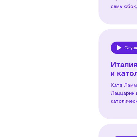
семь юбок,
Слуш
Play
Италия
и като
Катя Ламм
Лаццарин 
католичес