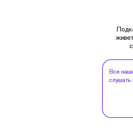
Подка
живет
с
Все наши
слушать