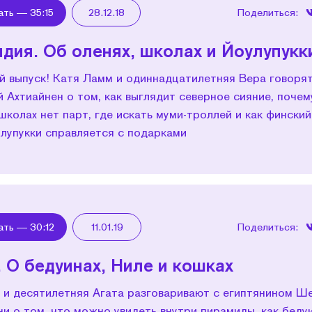
ать —
35:15
28.12.18
Поделиться:
дия. Об оленях, школах и Йоулупукк
й выпуск! Катя Ламм и одиннадцатилетняя Вера говорят
 Ахтиайнен о том, как выглядит северное сияние, почем
школах нет парт, где искать муми-троллей и как фински
лупукки справляется с подарками
ать —
30:12
11.01.19
Поделиться:
. О бедуинах, Ниле и кошках
 и десятилетняя Агата разговаривают с египтянином 
и о том, что можно увидеть внутри пира­миды, как беду