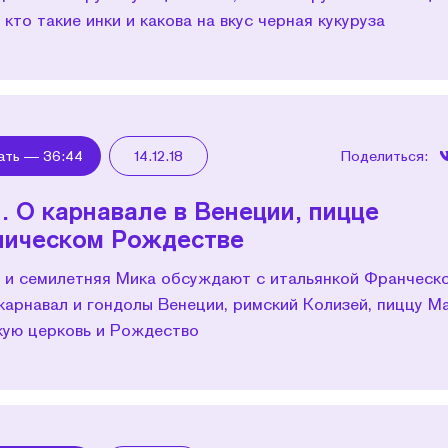
 кто такие инки и какова на вкус черная кукуруза
ать —
36:44
14.12.18
Поделиться:
. О карнавале в Венеции, пицце
лическом Рождестве
 и семилетняя Мика обсуждают с итальянкой Франческ
карнавал и гондолы Венеции, римский Колизей, пиццу М
кую церковь и Рождество