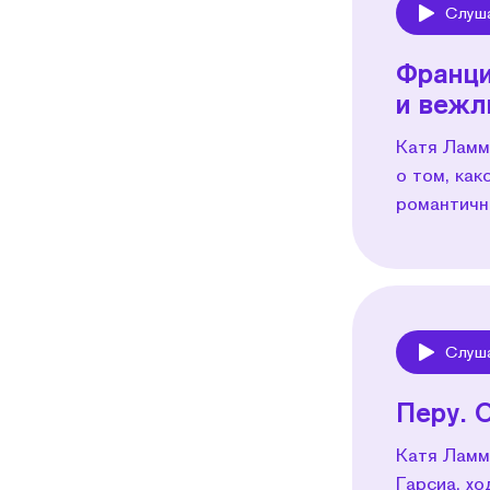
Слуш
Play
Франци
и вежл
Катя Ламм
о том, ка
романтичн
Слуш
Play
Перу. 
Катя Ламм
Гарсиа, хо