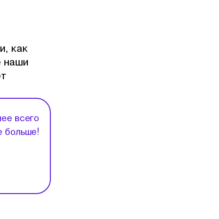
и, как
е наши
ет
нее всего
е больше!