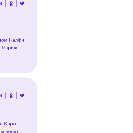
мом Палфи
то Париж —
е
а Каро-
ны носят