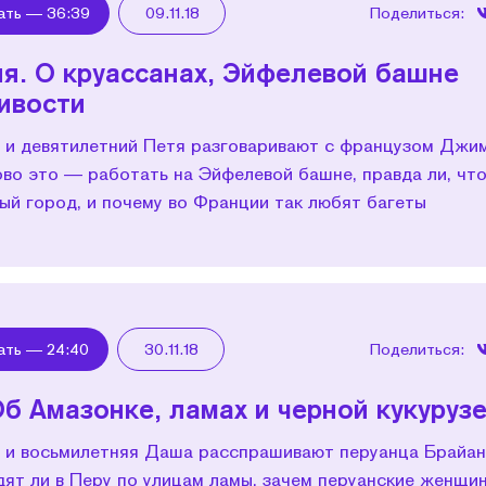
ать —
36:39
09.11.18
Поделиться:
я. О круассанах, Эйфелевой башне
ивости
 и девятилетний Петя разговаривают с французом Джи
ково это — работать на Эйфелевой башне, правда ли, ч
ый город, и почему во Франции так любят багеты
ать —
24:40
30.11.18
Поделиться:
Об Амазонке, ламах и черной кукуруз
 и восьмилетняя Даша расспрашивают перуанца Брайан
дят ли в Перу по улицам ламы, зачем перуанские женщи