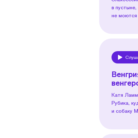
в пустыне,
не моются
Слуш
Play
Венгри
венгер
Катя Ламм
Рубика, ку
и собаку 