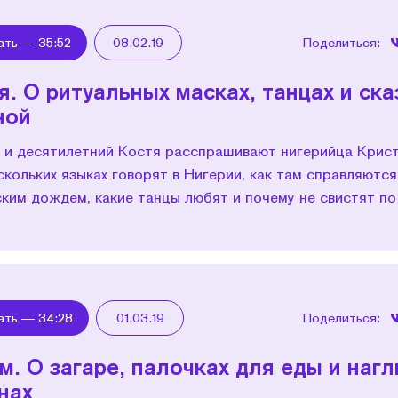
ать —
35:52
08.02.19
Поделиться:
я. О ритуальных масках, танцах и ска
ной
 и десятилетний Костя расспрашивают нигерийца Крис
скольких языках говорят в Нигерии, как там справляются
ским дождем, какие танцы любят и почему не свистят по
ать —
34:28
01.03.19
Поделиться:
м. О загаре, палочках для еды и наг
нах