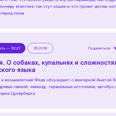
 почему египтяне так чтут кошек и что грозит детям, ко
 перед сном
ать —
32:27
25.01.19
Поделиться:
я. О собаках, купальнях и сложностя
ского языка
 и восьмилетний Федя обсуждают с венгеркой Анитой Х
дрявых свиней, лаванду, термальные источники, автобу
Марка Цукерберга