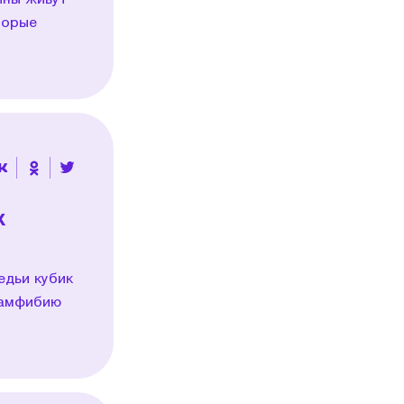
торые
х
едьи кубик
с-амфибию