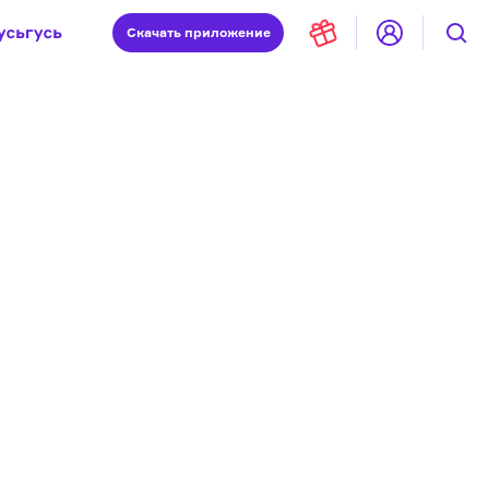
Скачать
приложение
Запад и Восток: история культур
Что такое античность
я комната