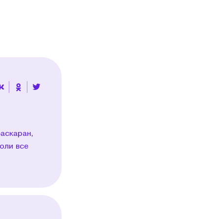
аскаран,
оли все