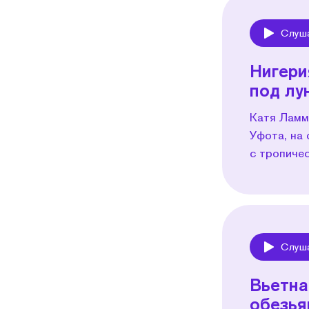
Слуш
Play
Нигери
под лу
Катя Ламм
Уфота, на 
с тропиче
Слуш
Play
Вьетна
обезья