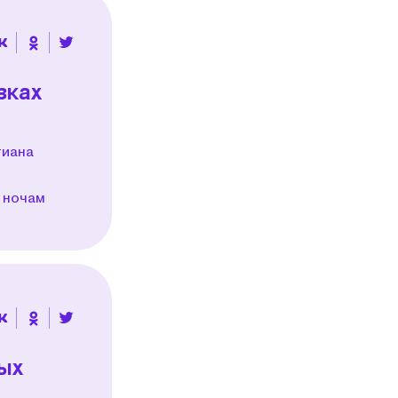
зках
тиана
 ночам
лых