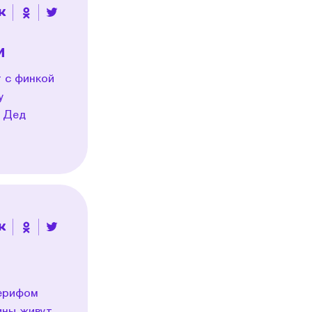
и
 с финкой
у
й Дед
Шерифом
ины живут