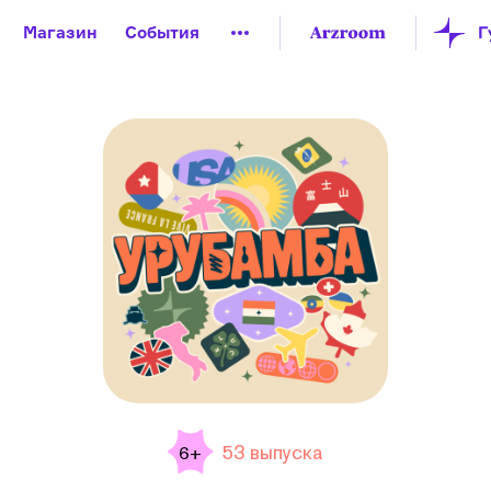
Магазин
События
й музей
Новая Третьяковка
Онлайн-университет
ой культуры
Русский язык от «гой еси» до «лол кек»
искусство XX века
Русская литература XX века
Детска
53 выпуска
6+