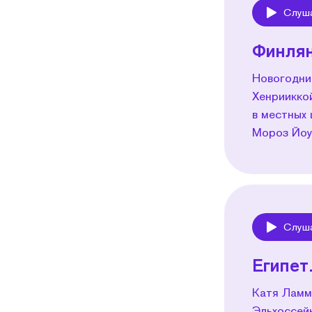
Слуш
Play
Финлян
Новогодни
Хенрииккой
в местных 
Мороз Йоу
Слуш
Play
Египет
Катя Ламм
Эльхоссейн