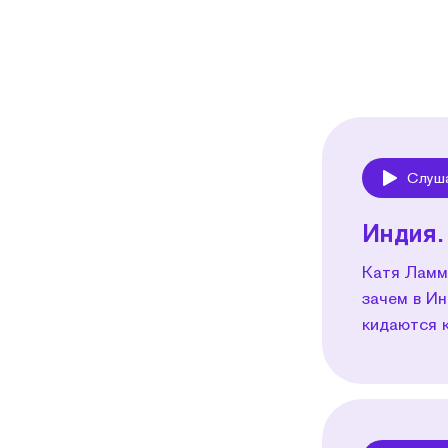
Слуш
Play
Индия.
Катя Ламм
зачем в Ин
кидаются к