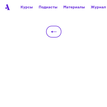
Курсы
Подкасты
Материалы
Журнал
Автор среди нас
Еврейски
Видеоистория русск
Русское 