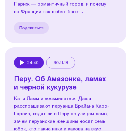
Париж — романтичный город, и почему
во Франции так любят багеты
Поделиться
24:40
30.11.18
Play
Перу. Об Амазонке, ламах
и черной кукурузе
Катя Ламм и восьмилетняя Даша
расспрашивают перуанца Брайана Каро-
Гарсиа, ходят ли в Перу по улицам ламы,
зачем перуанские женщины носят семь
юбок, кто такие инки и какова на вкус