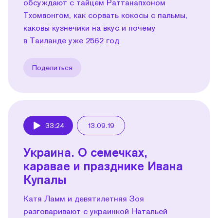
обсуждают с тайцем Раттанапхоном
Тхомвонгом, как сорвать кокосы с пальмы,
каковы кузнечики на вкус и почему
в Таиланде уже 2562 год
Поделиться
33:24
13.09.19
Play
Украина. О семечках,
каравае и празднике Ивана
Купалы
Катя Ламм и девятилетняя Зоя
разговаривают с украинкой Натальей