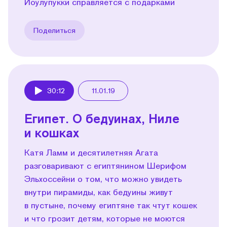
Йоулупукки справляется с подарками
Поделиться
30:12
11.01.19
Play
Египет. О бедуинах, Ниле
и кошках
Катя Ламм и десятилетняя Агата
разговаривают с египтянином Шерифом
Эльхоссейни о том, что можно увидеть
внутри пира­миды, как бедуины живут
в пустыне, почему египтяне так чтут кошек
и что грозит детям, которые не моются