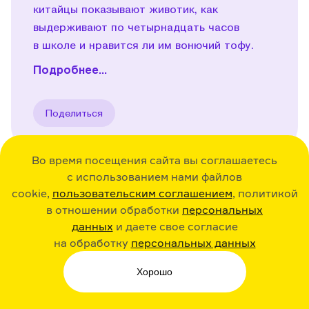
китайцы показывают животик, как
выдерживают по четырнадцать часов
в школе и нравится ли им вонючий тофу.
Подробнее...
Поделиться
Во время посещения сайта вы соглашаетесь
с использованием нами файлов
cookie,
пользовательским соглашением
, политикой
36:30
23.12.20
Play
в отношении обработки
персональных
данных
и даете свое согласие
Исландия. Об эльфах,
на обработку
персональных данных
ботинках с картошкой
и вулкане
Хорошо
Эйяфьядлайёкюдль