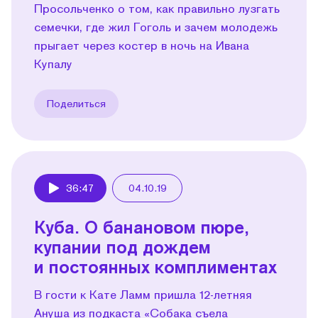
Просольченко о том, как правильно лузгать
семечки, где жил Гоголь и зачем молодежь
прыгает через костер в ночь на Ивана
Купалу
Поделиться
36:47
04.10.19
Play
Куба. О банановом пюре,
купании под дождем
и постоянных комплиментах
В гости к Кате Ламм пришла 12-летняя
Ануша из подкаста «Собака съела