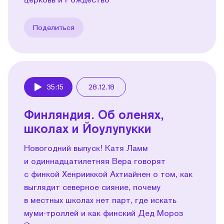
Поделиться
35:15
28.12.18
Play
Финляндия. Об оленях,
школах и Йоулупукки
Новогодний выпуск! Катя Ламм
и одиннадцатилетняя Вера говорят
с финкой Хенрииккой Ахтиайнен о том, как
выглядит северное сияние, почему
в местных школах нет парт, где искать
муми-троллей и как финский Дед Мороз