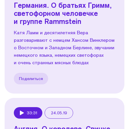
Германия. О братьях Гримм,
светофорном человечке
и группе Rammstein
Катя Ламм и десятилетняя Вера
разговаривают с немцем Хансом Винклером
о Восточном и Западном Берлине, звучании
немецкого языка, немецких светофорах
и очень странных мясных блюдах
Поделиться
33:31
24.05.19
Play
Англия. О королеве, Cвинке