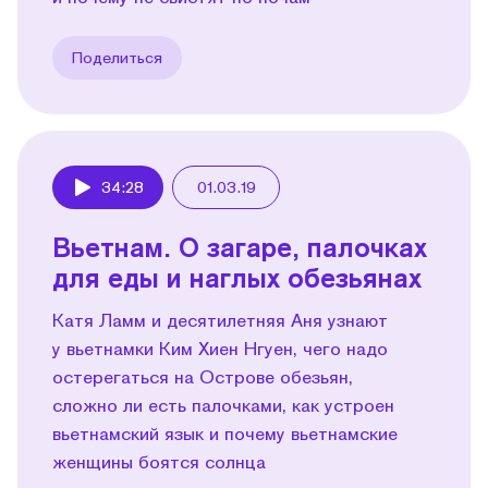
Поделиться
34:28
01.03.19
Play
Вьетнам. О загаре, палочках
для еды и наглых обезьянах
Катя Ламм и десятилетняя Аня узнают
у вьетнамки Ким Хиен Нгуен, чего надо
остерегаться на Острове обезьян,
сложно ли есть палочками, как устроен
вьетнамский язык и почему вьетнамские
женщины боятся солнца