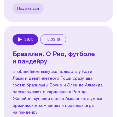
Поделиться
38:15
15.03.19
Play
Бразилия. О Рио, футболе
и пандейру
В юбилейном выпуске подкаста у Кати
Ламм и девятилетного Гоши сразу два
гостя: бразильцы Бруно и Элен де Алмейда
рассказывают о карнавале в Рио-де-
Жанейро, купании в реке Амазонке, шумных
бразильских компаниях и правилах игры
на пандейру