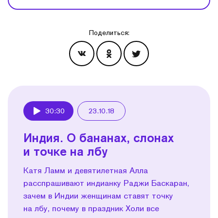
Поделиться:
Эпизоды
30:30
23.10.18
Play
Индия. О бананах, слонах
и точке на лбу
Катя Ламм и девятилетная Алла
расспрашивают индианку Раджи Баскаран,
зачем в Индии женщинам ставят точку
на лбу, почему в праздник Холи все