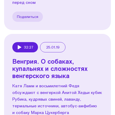
перед сном
Поделиться
32:27
25.01.19
Play
Венгрия. О собаках,
купальнях и сложностях
венгерского языка
Катя Ламм и восьмилетний Федя
обсуждают с венгеркой Анитой Хедьи кубик
Рубика, кудрявых свиней, лаванду,
термальные источники, автобус-амфибию
и собаку Марка Цукерберга