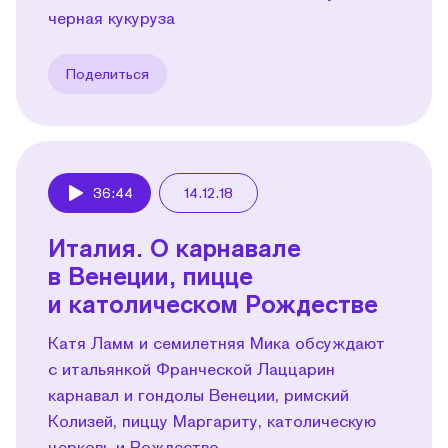
черная кукуруза
Поделиться
36:44
14.12.18
Play
Италия. О карнавале
в Венеции, пицце
и католическом Рождестве
Катя Ламм и семилетняя Мика обсуждают
с итальянкой Франческой Лаццарин
карнавал и гондолы Венеции, римский
Колизей, пиццу Маргариту, католическую
церковь и Рождество