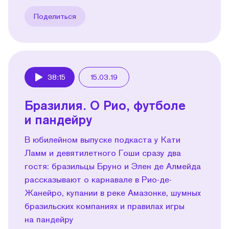
Поделиться
38:15
15.03.19
Play
Бразилия. О Рио, футболе
и пандейру
В юбилейном выпуске подкаста у Кати
Ламм и девятилетного Гоши сразу два
гостя: бразильцы Бруно и Элен де Алмейда
рассказывают о карнавале в Рио-де-
Жанейро, купании в реке Амазонке, шумных
бразильских компаниях и правилах игры
на пандейру