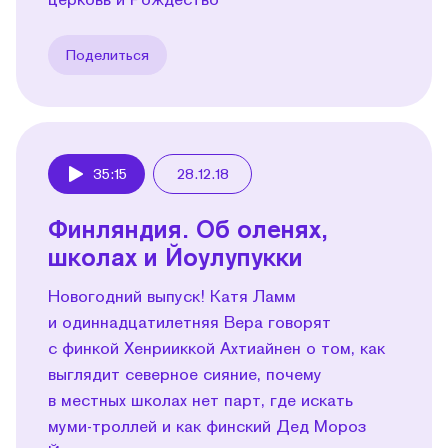
Поделиться
35:15
28.12.18
Play
Финляндия. Об оленях,
школах и Йоулупукки
Новогодний выпуск! Катя Ламм
и одиннадцатилетняя Вера говорят
с финкой Хенрииккой Ахтиайнен о том, как
выглядит северное сияние, почему
в местных школах нет парт, где искать
муми-троллей и как финский Дед Мороз