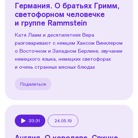
Германия. О братьях Гримм,
светофорном человечке
и группе Rammstein
Катя Ламм и десятилетняя Вера
разговаривают с немцем Хансом Винклером
о Восточном и Западном Берлине, звучании
немецкого языка, немецких светофорах
и очень странных мясных блюдах
Поделиться
33:31
24.05.19
Play
Англия. О королеве, Cвинке