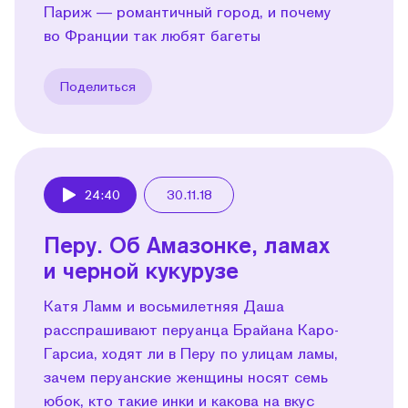
Париж — романтичный город, и почему
во Франции так любят багеты
Поделиться
24:40
30.11.18
Play
Перу. Об Амазонке, ламах
и черной кукурузе
Катя Ламм и восьмилетняя Даша
расспрашивают перуанца Брайана Каро-
Гарсиа, ходят ли в Перу по улицам ламы,
зачем перуанские женщины носят семь
юбок, кто такие инки и какова на вкус