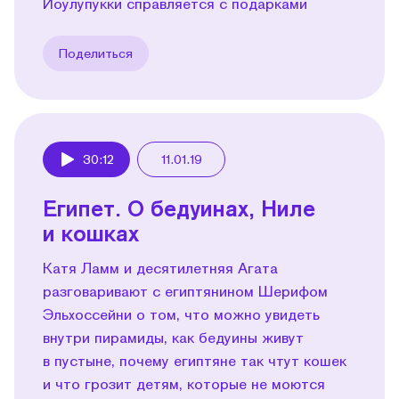
Йоулупукки справляется с подарками
Поделиться
30:12
11.01.19
Play
Египет. О бедуинах, Ниле
и кошках
Катя Ламм и десятилетняя Агата
разговаривают с египтянином Шерифом
Эльхоссейни о том, что можно увидеть
внутри пира­миды, как бедуины живут
в пустыне, почему египтяне так чтут кошек
и что грозит детям, которые не моются