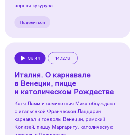
черная кукуруза
Поделиться
36:44
14.12.18
Play
Италия. О карнавале
в Венеции, пицце
и католическом Рождестве
Катя Ламм и семилетняя Мика обсуждают
с итальянкой Франческой Лаццарин
карнавал и гондолы Венеции, римский
Колизей, пиццу Маргариту, католическую
церковь и Рождество