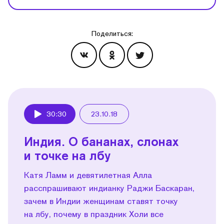
Поделиться:
Эпизоды
30:30
23.10.18
Play
Индия. О бананах, слонах
и точке на лбу
Катя Ламм и девятилетная Алла
расспрашивают индианку Раджи Баскаран,
зачем в Индии женщинам ставят точку
на лбу, почему в праздник Холи все