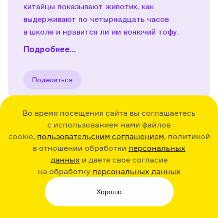
китайцы показывают животик, как
выдерживают по четырнадцать часов
в школе и нравится ли им вонючий тофу.
Подробнее...
Поделиться
Во время посещения сайта вы соглашаетесь
с использованием нами файлов
cookie,
пользовательским соглашением
, политикой
36:30
23.12.20
Play
в отношении обработки
персональных
данных
и даете свое согласие
Исландия. Об эльфах,
на обработку
персональных данных
ботинках с картошкой
и вулкане
Хорошо
Эйяфьядлайёкюдль