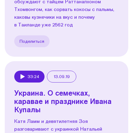
обсуждают с тайцем Раттанапхоном
Тхомвонгом, как сорвать кокосы с пальмы,
каковы кузнечики на вкус и почему
в Таиланде уже 2562 год
Поделиться
33:24
13.09.19
Play
Украина. О семечках,
каравае и празднике Ивана
Купалы
Катя Ламм и девятилетняя Зоя
разговаривают с украинкой Натальей