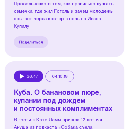
Просольченко о том, как правильно лузгать
семечки, где жил Гоголь и зачем молодежь
прыгает через костер в ночь на Ивана
Купалу
Поделиться
36:47
04.10.19
Play
Куба. О банановом пюре,
купании под дождем
и постоянных комплиментах
В гости к Кате Ламм пришла 12-летняя
Ануша из подкаста «Собака съела