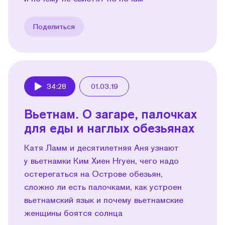
Поделиться
34:28
01.03.19
Play
Вьетнам. О загаре, палочках
для еды и наглых обезьянах
Катя Ламм и десятилетняя Аня узнают
у вьетнамки Ким Хиен Нгуен, чего надо
остерегаться на Острове обезьян,
сложно ли есть палочками, как устроен
вьетнамский язык и почему вьетнамские
женщины боятся солнца