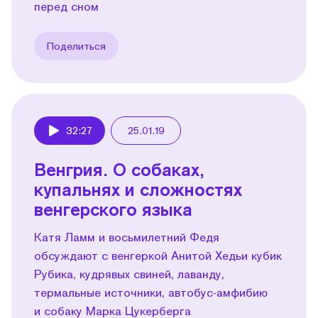
перед сном
Поделиться
32:27
25.01.19
Play
Венгрия. О собаках,
купальнях и сложностях
венгерского языка
Катя Ламм и восьмилетний Федя
обсуждают с венгеркой Анитой Хедьи кубик
Рубика, кудрявых свиней, лаванду,
термальные источники, автобус-амфибию
и собаку Марка Цукерберга