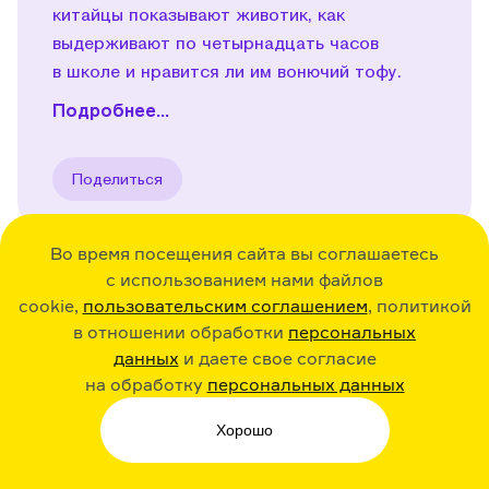
китайцы показывают животик, как
выдерживают по четырнадцать часов
в школе и нравится ли им вонючий тофу.
Подробнее...
Поделиться
Во время посещения сайта вы соглашаетесь
с использованием нами файлов
cookie,
пользовательским соглашением
, политикой
36:30
23.12.20
Play
в отношении обработки
персональных
данных
и даете свое согласие
Исландия. Об эльфах,
на обработку
персональных данных
ботинках с картошкой
и вулкане
Хорошо
Эйяфьядлайёкюдль