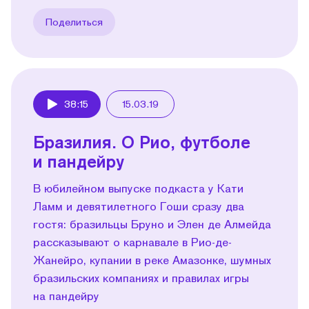
Поделиться
38:15
15.03.19
Play
Бразилия. О Рио, футболе
и пандейру
В юбилейном выпуске подкаста у Кати
Ламм и девятилетного Гоши сразу два
гостя: бразильцы Бруно и Элен де Алмейда
рассказывают о карнавале в Рио-де-
Жанейро, купании в реке Амазонке, шумных
бразильских компаниях и правилах игры
на пандейру