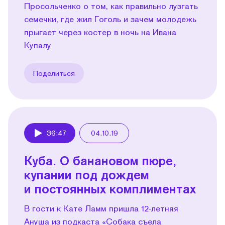
Просольченко о том, как правильно лузгать
семечки, где жил Гоголь и зачем молодежь
прыгает через костер в ночь на Ивана
Купалу
Поделиться
36:47
04.10.19
Play
Куба. О банановом пюре,
купании под дождем
и постоянных комплиментах
В гости к Кате Ламм пришла 12-летняя
Ануша из подкаста «Собака съела