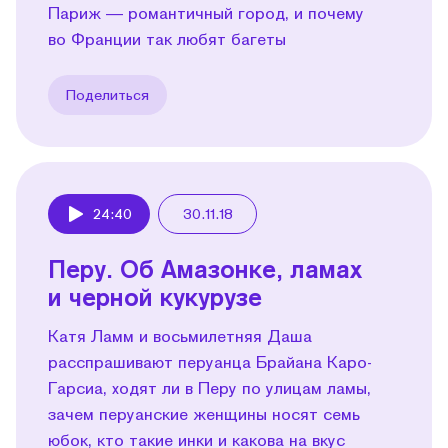
Париж — романтичный город, и почему
во Франции так любят багеты
Поделиться
24:40
30.11.18
Play
Перу. Об Амазонке, ламах
и черной кукурузе
Катя Ламм и восьмилетняя Даша
расспрашивают перуанца Брайана Каро-
Гарсиа, ходят ли в Перу по улицам ламы,
зачем перуанские женщины носят семь
юбок, кто такие инки и какова на вкус