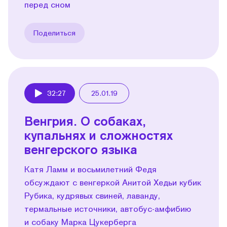
перед сном
Поделиться
32:27
25.01.19
Play
Венгрия. О собаках,
купальнях и сложностях
венгерского языка
Катя Ламм и восьмилетний Федя
обсуждают с венгеркой Анитой Хедьи кубик
Рубика, кудрявых свиней, лаванду,
термальные источники, автобус-амфибию
и собаку Марка Цукерберга