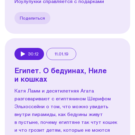
Йоулупукки справляется с подарками
Поделиться
30:12
11.01.19
Play
Египет. О бедуинах, Ниле
и кошках
Катя Ламм и десятилетняя Агата
разговаривают с египтянином Шерифом
Эльхоссейни о том, что можно увидеть
внутри пира­миды, как бедуины живут
в пустыне, почему египтяне так чтут кошек
и что грозит детям, которые не моются