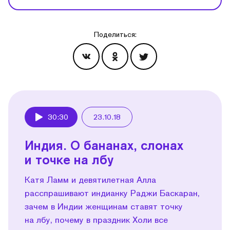
Поделиться:
Эпизоды
30:30
23.10.18
Play
Индия. О бананах, слонах
и точке на лбу
Катя Ламм и девятилетная Алла
расспрашивают индианку Раджи Баскаран,
зачем в Индии женщинам ставят точку
на лбу, почему в праздник Холи все