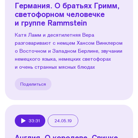
Германия. О братьях Гримм,
светофорном человечке
и группе Rammstein
Катя Ламм и десятилетняя Вера
разговаривают с немцем Хансом Винклером
о Восточном и Западном Берлине, звучании
немецкого языка, немецких светофорах
и очень странных мясных блюдах
Поделиться
33:31
24.05.19
Play
Англия. О королеве, Cвинке