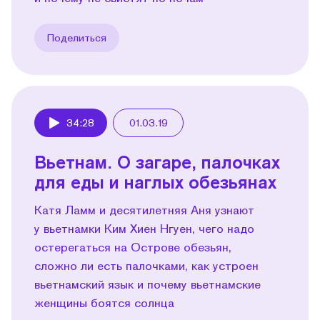
Поделиться
34:28
01.03.19
Play
Вьетнам. О загаре, палочках
для еды и наглых обезьянах
Катя Ламм и десятилетняя Аня узнают
у вьетнамки Ким Хиен Нгуен, чего надо
остерегаться на Острове обезьян,
сложно ли есть палочками, как устроен
вьетнамский язык и почему вьетнамские
женщины боятся солнца