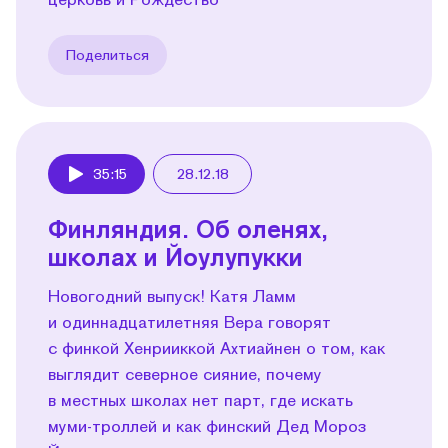
Поделиться
35:15
28.12.18
Play
Финляндия. Об оленях,
школах и Йоулупукки
Новогодний выпуск! Катя Ламм
и одиннадцатилетняя Вера говорят
с финкой Хенрииккой Ахтиайнен о том, как
выглядит северное сияние, почему
в местных школах нет парт, где искать
муми-троллей и как финский Дед Мороз