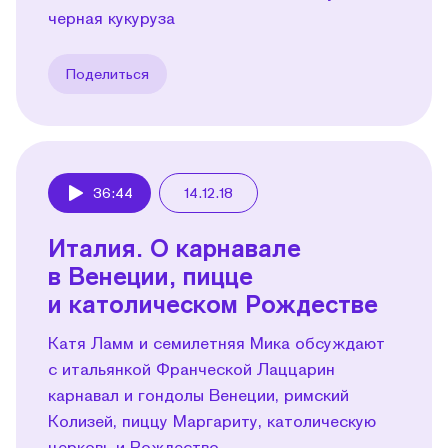
черная кукуруза
Поделиться
36:44
14.12.18
Play
Италия. О карнавале
в Венеции, пицце
и католическом Рождестве
Катя Ламм и семилетняя Мика обсуждают
с итальянкой Франческой Лаццарин
карнавал и гондолы Венеции, римский
Колизей, пиццу Маргариту, католическую
церковь и Рождество