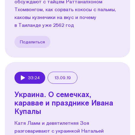
обсуждают с тайцем Раттанапхоном
Тхомвонгом, как сорвать кокосы с пальмы,
каковы кузнечики на вкус и почему
в Таиланде уже 2562 год
Поделиться
33:24
13.09.19
Play
Украина. О семечках,
каравае и празднике Ивана
Купалы
Катя Ламм и девятилетняя Зоя
разговаривают с украинкой Натальей