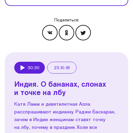
Поделиться:
Эпизоды
30:30
23.10.18
Play
Индия. О бананах, слонах
и точке на лбу
Катя Ламм и девятилетная Алла
расспрашивают индианку Раджи Баскаран,
зачем в Индии женщинам ставят точку
на лбу, почему в праздник Холи все