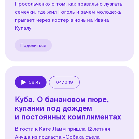
Просольченко о том, как правильно лузгать
семечки, где жил Гоголь и зачем молодежь
прыгает через костер в ночь на Ивана
Купалу
Поделиться
36:47
04.10.19
Play
Куба. О банановом пюре,
купании под дождем
и постоянных комплиментах
В гости к Кате Ламм пришла 12-летняя
Ануша из подкаста «Собака съела