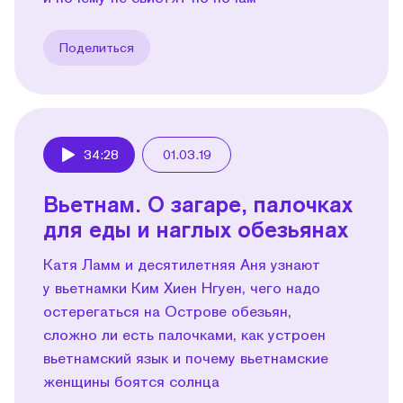
Поделиться
34:28
01.03.19
Play
Вьетнам. О загаре, палочках
для еды и наглых обезьянах
Катя Ламм и десятилетняя Аня узнают
у вьетнамки Ким Хиен Нгуен, чего надо
остерегаться на Острове обезьян,
сложно ли есть палочками, как устроен
вьетнамский язык и почему вьетнамские
женщины боятся солнца