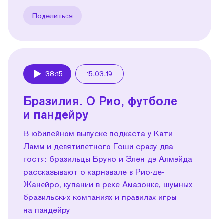
Поделиться
38:15
15.03.19
Play
Бразилия. О Рио, футболе
и пандейру
В юбилейном выпуске подкаста у Кати
Ламм и девятилетного Гоши сразу два
гостя: бразильцы Бруно и Элен де Алмейда
рассказывают о карнавале в Рио-де-
Жанейро, купании в реке Амазонке, шумных
бразильских компаниях и правилах игры
на пандейру