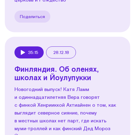
Поделиться
35:15
28.12.18
Play
Финляндия. Об оленях,
школах и Йоулупукки
Новогодний выпуск! Катя Ламм
и одиннадцатилетняя Вера говорят
с финкой Хенрииккой Ахтиайнен о том, как
выглядит северное сияние, почему
в местных школах нет парт, где искать
муми-троллей и как финский Дед Мороз