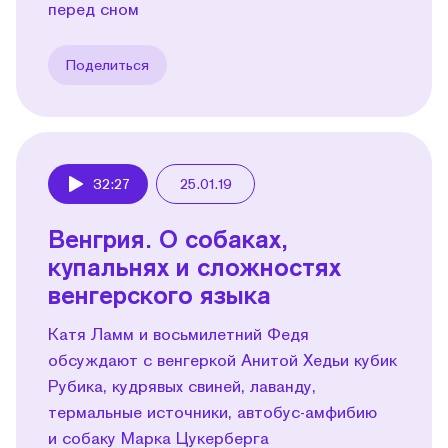
перед сном
Поделиться
32:27
25.01.19
Play
Венгрия. О собаках,
купальнях и сложностях
венгерского языка
Катя Ламм и восьмилетний Федя
обсуждают с венгеркой Анитой Хедьи кубик
Рубика, кудрявых свиней, лаванду,
термальные источники, автобус-амфибию
и собаку Марка Цукерберга