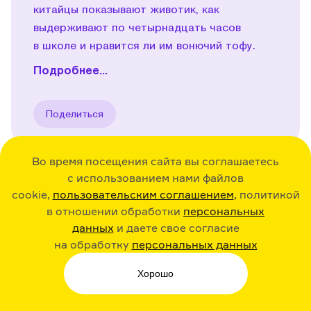
китайцы показывают животик, как
выдерживают по четырнадцать часов
в школе и нравится ли им вонючий тофу.
Подробнее...
Поделиться
Во время посещения сайта вы соглашаетесь
с использованием нами файлов
cookie,
пользовательским соглашением
, политикой
36:30
23.12.20
Play
в отношении обработки
персональных
данных
и даете свое согласие
Исландия. Об эльфах,
на обработку
персональных данных
ботинках с картошкой
и вулкане
Хорошо
Эйяфьядлайёкюдль