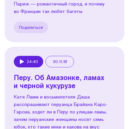
Париж — романтичный город, и почему
во Франции так любят багеты
Поделиться
24:40
30.11.18
Play
Перу. Об Амазонке, ламах
и черной кукурузе
Катя Ламм и восьмилетняя Даша
расспрашивают перуанца Брайана Каро-
Гарсиа, ходят ли в Перу по улицам ламы,
зачем перуанские женщины носят семь
юбок, кто такие инки и какова на вкус