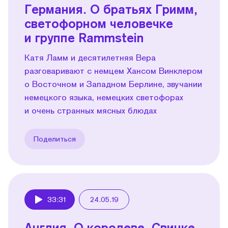
Германия. О братьях Гримм,
светофорном человечке
и группе Rammstein
Катя Ламм и десятилетняя Вера
разговаривают с немцем Хансом Винклером
о Восточном и Западном Берлине, звучании
немецкого языка, немецких светофорах
и очень странных мясных блюдах
Поделиться
33:31
24.05.19
Play
Англия. О королеве, Cвинке