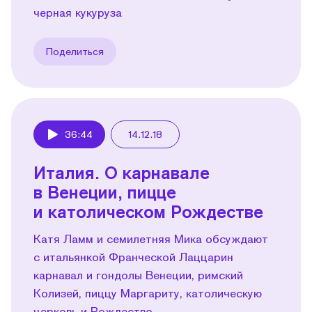
черная кукуруза
Поделиться
36:44
14.12.18
Play
Италия. О карнавале
в Венеции, пицце
и католическом Рождестве
Катя Ламм и семилетняя Мика обсуждают
с итальянкой Франческой Лаццарин
карнавал и гондолы Венеции, римский
Колизей, пиццу Маргариту, католическую
церковь и Рождество