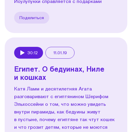
Йоулупукки справляется с подарками
Поделиться
30:12
11.01.19
Play
Египет. О бедуинах, Ниле
и кошках
Катя Ламм и десятилетняя Агата
разговаривают с египтянином Шерифом
Эльхоссейни о том, что можно увидеть
внутри пира­миды, как бедуины живут
в пустыне, почему египтяне так чтут кошек
и что грозит детям, которые не моются