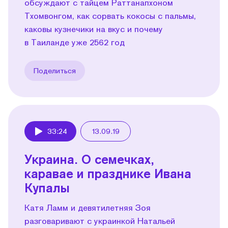
обсуждают с тайцем Раттанапхоном
Тхомвонгом, как сорвать кокосы с пальмы,
каковы кузнечики на вкус и почему
в Таиланде уже 2562 год
Поделиться
33:24
13.09.19
Play
Украина. О семечках,
каравае и празднике Ивана
Купалы
Катя Ламм и девятилетняя Зоя
разговаривают с украинкой Натальей