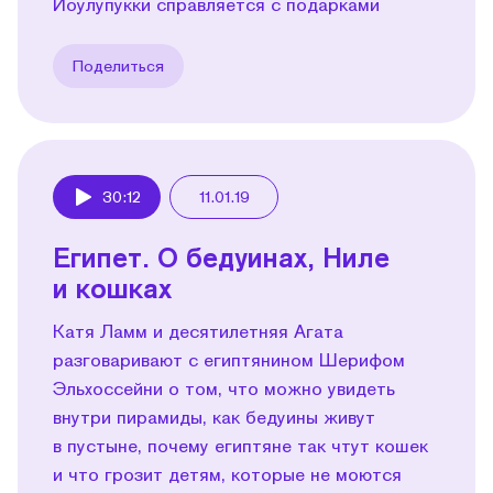
Йоулупукки справляется с подарками
Поделиться
30:12
11.01.19
Play
Египет. О бедуинах, Ниле
и кошках
Катя Ламм и десятилетняя Агата
разговаривают с египтянином Шерифом
Эльхоссейни о том, что можно увидеть
внутри пира­миды, как бедуины живут
в пустыне, почему египтяне так чтут кошек
и что грозит детям, которые не моются