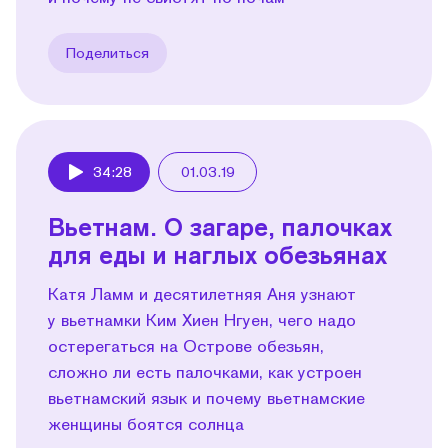
Поделиться
34:28
01.03.19
Play
Вьетнам. О загаре, палочках
для еды и наглых обезьянах
Катя Ламм и десятилетняя Аня узнают
у вьетнамки Ким Хиен Нгуен, чего надо
остерегаться на Острове обезьян,
сложно ли есть палочками, как устроен
вьетнамский язык и почему вьетнамские
женщины боятся солнца