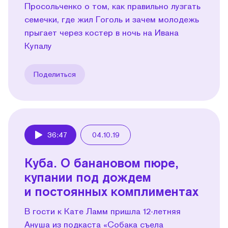
Просольченко о том, как правильно лузгать
семечки, где жил Гоголь и зачем молодежь
прыгает через костер в ночь на Ивана
Купалу
Поделиться
36:47
04.10.19
Play
Куба. О банановом пюре,
купании под дождем
и постоянных комплиментах
В гости к Кате Ламм пришла 12-летняя
Ануша из подкаста «Собака съела