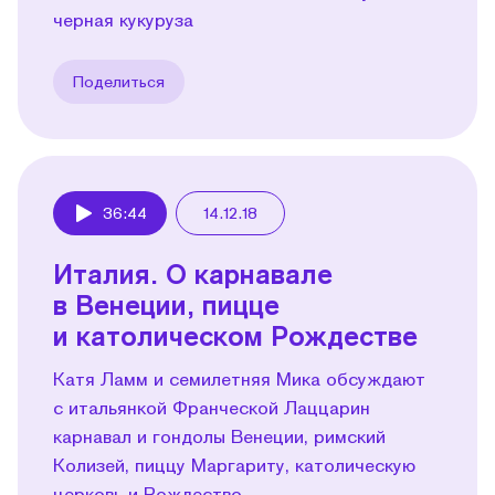
черная кукуруза
Поделиться
36:44
14.12.18
Play
Италия. О карнавале
в Венеции, пицце
и католическом Рождестве
Катя Ламм и семилетняя Мика обсуждают
с итальянкой Франческой Лаццарин
карнавал и гондолы Венеции, римский
Колизей, пиццу Маргариту, католическую
церковь и Рождество