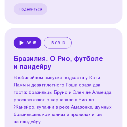
Поделиться
38:15
15.03.19
Play
Бразилия. О Рио, футболе
и пандейру
В юбилейном выпуске подкаста у Кати
Ламм и девятилетного Гоши сразу два
гостя: бразильцы Бруно и Элен де Алмейда
рассказывают о карнавале в Рио-де-
Жанейро, купании в реке Амазонке, шумных
бразильских компаниях и правилах игры
на пандейру