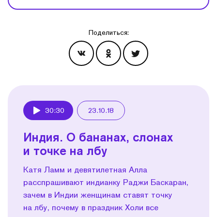
Поделиться:
Эпизоды
30:30
23.10.18
Play
Индия. О бананах, слонах
и точке на лбу
Катя Ламм и девятилетная Алла
расспрашивают индианку Раджи Баскаран,
зачем в Индии женщинам ставят точку
на лбу, почему в праздник Холи все