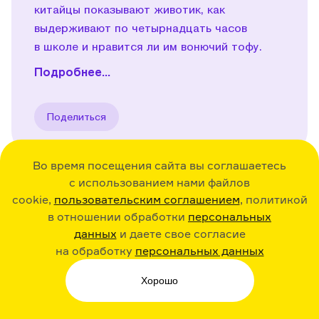
китайцы показывают животик, как
выдерживают по четырнадцать часов
в школе и нравится ли им вонючий тофу.
Подробнее...
Поделиться
Во время посещения сайта вы соглашаетесь
с использованием нами файлов
cookie,
пользовательским соглашением
, политикой
36:30
23.12.20
Play
в отношении обработки
персональных
данных
и даете свое согласие
Исландия. Об эльфах,
на обработку
персональных данных
ботинках с картошкой
и вулкане
Хорошо
Эйяфьядлайёкюдль