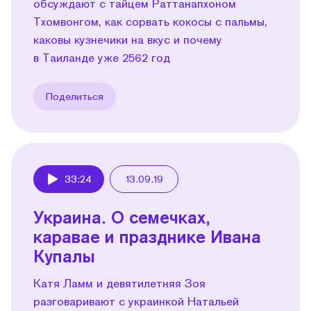
обсуждают с тайцем Раттанапхоном
Тхомвонгом, как сорвать кокосы с пальмы,
каковы кузнечики на вкус и почему
в Таиланде уже 2562 год
Поделиться
33:24
13.09.19
Play
Украина. О семечках,
каравае и празднике Ивана
Купалы
Катя Ламм и девятилетняя Зоя
разговаривают с украинкой Натальей