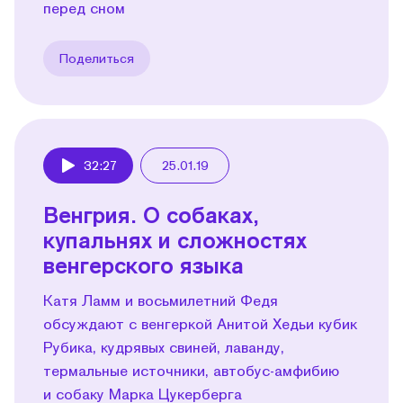
перед сном
Поделиться
32:27
25.01.19
Play
Венгрия. О собаках,
купальнях и сложностях
венгерского языка
Катя Ламм и восьмилетний Федя
обсуждают с венгеркой Анитой Хедьи кубик
Рубика, кудрявых свиней, лаванду,
термальные источники, автобус-амфибию
и собаку Марка Цукерберга