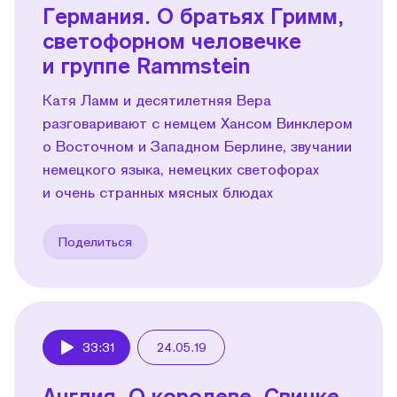
Германия. О братьях Гримм,
светофорном человечке
и группе Rammstein
Катя Ламм и десятилетняя Вера
разговаривают с немцем Хансом Винклером
о Восточном и Западном Берлине, звучании
немецкого языка, немецких светофорах
и очень странных мясных блюдах
Поделиться
33:31
24.05.19
Play
Англия. О королеве, Cвинке