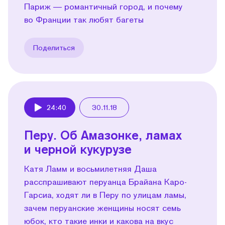
Париж — романтичный город, и почему
во Франции так любят багеты
Поделиться
24:40
30.11.18
Play
Перу. Об Амазонке, ламах
и черной кукурузе
Катя Ламм и восьмилетняя Даша
расспрашивают перуанца Брайана Каро-
Гарсиа, ходят ли в Перу по улицам ламы,
зачем перуанские женщины носят семь
юбок, кто такие инки и какова на вкус