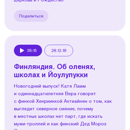
Поделиться
35:15
28.12.18
Play
Финляндия. Об оленях,
школах и Йоулупукки
Новогодний выпуск! Катя Ламм
и одиннадцатилетняя Вера говорят
с финкой Хенрииккой Ахтиайнен о том, как
выглядит северное сияние, почему
в местных школах нет парт, где искать
муми-троллей и как финский Дед Мороз