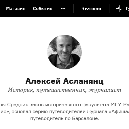
Магазин
События
й музей
Новая Третьяковка
Онлайн-университет
ой культуры
Русский язык от «гой еси» до «лол кек»
искусство XX века
Русская литература XX века
Детска
Алексей Асланянц
Историк, путешественник, журналист
ы Средних веков исторического факультета МГУ. Р
р», основал серию путеводителей журнала «Афиша»
путеводитель по Барселоне.