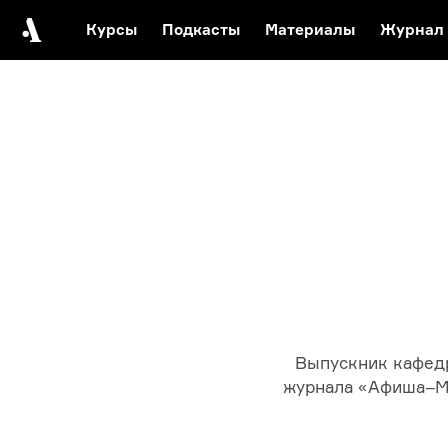
Курсы
Подкасты
Материалы
Журнал
Автор среди нас
Еврейски
Видеоистория русск
Русское 
Выпускник кафедр
журнала «Афиша–Ми