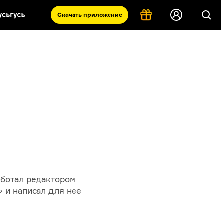
Скачать
приложение
Запад и Восток: история культур
Что такое античность
я комната
аботал редактором
 и написал для нее