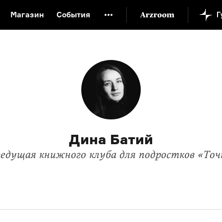
Магазин
События
й музей
Новая Третьяковка
Онлайн-университет
ой культуры
Русский язык от «гой еси» до «лол кек»
искусство XX века
Русская литература XX века
Детска
Дина Батий
ведущая книжного клуба для подростков «Точ