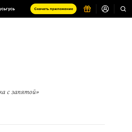
Скачать
приложение
Запад и Восток: история культур
Что такое античность
я комната
ка с запятой»