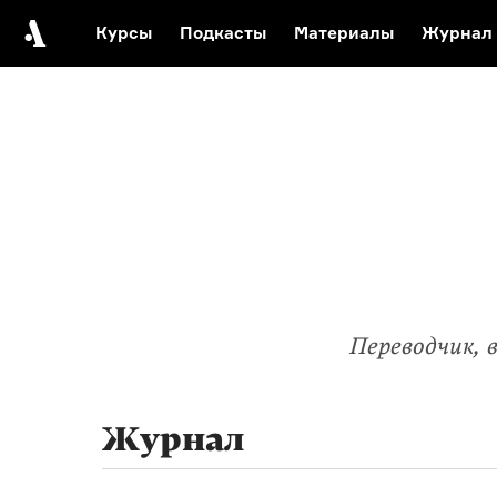
Курсы
Подкасты
Материалы
Журнал
Автор среди нас
Еврейски
Видеоистория русск
Русское 
Переводчик, 
Журнал