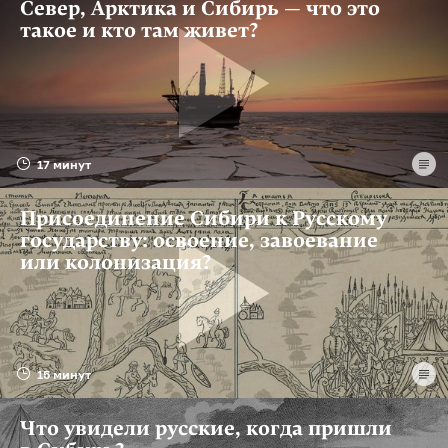
Север, Арктика и Сибирь — что это
такое и кто там живет?
17 минут
Присоединение Сибири к Русскому
государству: освоение, завоевание
или колонизация?
15 минут
Что увидели русские, когда пришли