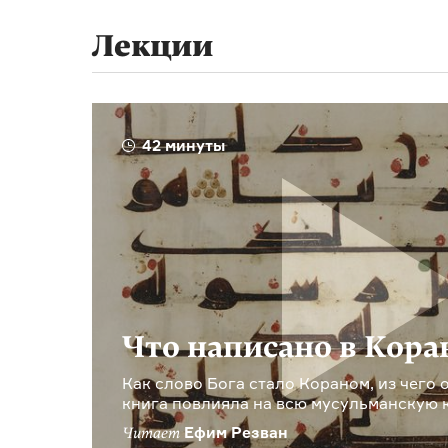
Лекции
42 минуты
Что написано в Кора
Как слово Бога стало Кораном, из чего о
книга повлияла на всю мусульманскую 
Ефим Резван
Читает