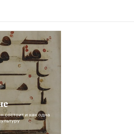
не
н состоит и как одна
культуру