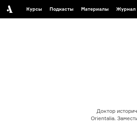
Курсы
Подкасты
Материалы
Журнал
Автор среди нас
Еврейски
Видеоистория русск
Русское 
Доктор историч
Orientalia. Заме