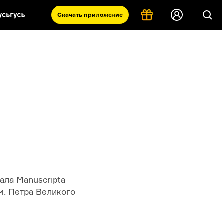
Скачать
приложение
Запад и Восток: история культур
Что такое античность
я комната
ала Manuscripta
м. Петра Великого