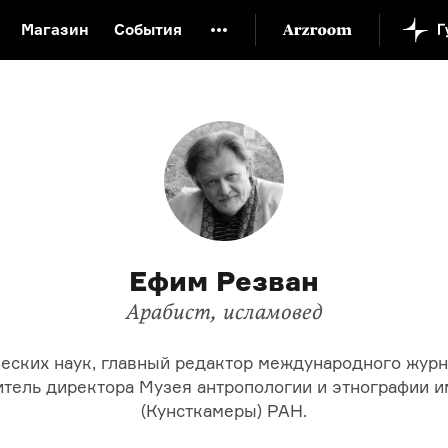
Магазин
События
й музей
Новая Третьяковка
Онлайн-университет
ой культуры
Русский язык от «гой еси» до «лол кек»
искусство XX века
Русская литература XX века
Детска
Ефим Резван
Арабист, исламовед
еских наук, главный редактор международного журн
ститель директора Музея антропологии и этнографии и
(Кунсткамеры) РАН.