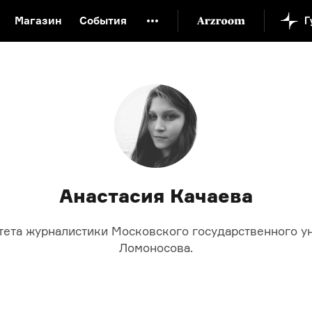
Магазин
События
й музей
Новая Третьяковка
Онлайн-университет
ой культуры
Русский язык от «гой еси» до «лол кек»
искусство XX века
Русская литература XX века
Детска
Анастасия Качаева
тета журналистики Московского государственного у
Ломоносова.