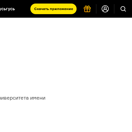
Скачать
приложение
Запад и Восток: история культур
Что такое античность
я комната
ниверситета имени