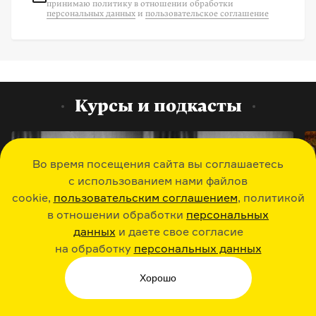
принимаю политику в отношении обработки
персональных данных
и
пользовательское соглашение
Курсы и подкасты
Во время посещения сайта вы соглашаетесь
с использованием нами файлов
cookie,
пользовательским соглашением
, политикой
в отношении обработки
персональных
данных
и даете свое согласие
на обработку
персональных данных
Чарльз Диккенс: суперзвезда
XIX века
Хорошо
5 лекций