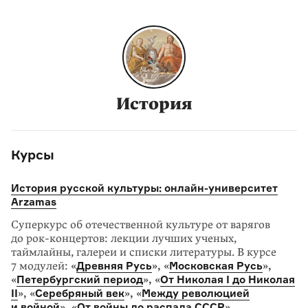
История
Курсы
История русской культуры: онлайн-университет
Arzamas
Суперкурс об отечественной культуре от варягов
до рок-концертов: лекции лучших ученых,
таймлайны, галереи и списки литературы. В курсе
7 модулей:
«
Древняя Русь
», «
Московская Русь
»,
«
Петербургский период
», «
От Николая I до Николая
II
», «
Серебряный век
», «
Между революцией
и войной
», «
От войны до распада СССР
».